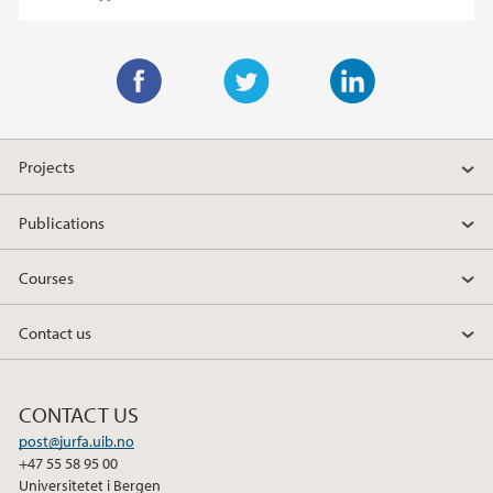
F
T
L
a
w
i
Projects
c
i
n
e
t
k
Publications
b
t
e
o
e
d
Courses
o
r
I
k
n
Contact us
CONTACT US
post@jurfa.uib.no
+47 55 58 95 00
Universitetet i Bergen