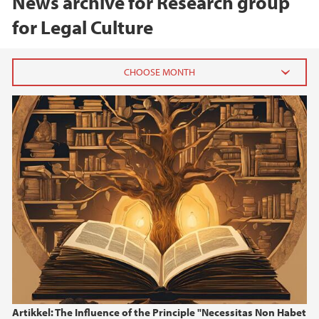
News archive for Research group
for Legal Culture
2024
November (3)
October (1)
June (2)
May (1)
April (2)
January (2)
2023
2022
Artikkel: The Influence of the Principle "Necessitas Non Habet