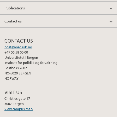
o
e
d
Publications
o
r
I
k
n
Contact us
CONTACT US
post@aorg.uib.no
+47 55 58 00 00
Universitetet i Bergen
Institutt for politikk og forvaltning
Postboks 7802
NO-5020 BERGEN
NORWAY
VISIT US
Christies gate 17
5007 Bergen
View campus map