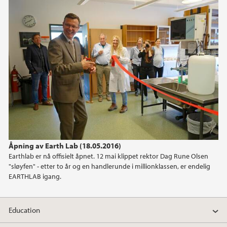
June (1)
April (1)
February (1)
January (2)
2024
2023
2022
Åpning av Earth Lab (18.05.2016)
Earthlab er nå offisielt åpnet. 12 mai klippet rektor Dag Rune Olsen
2021
"sløyfen" - etter to år og en handlerunde i millionklassen, er endelig
EARTHLAB igang.
2020
Education
2019