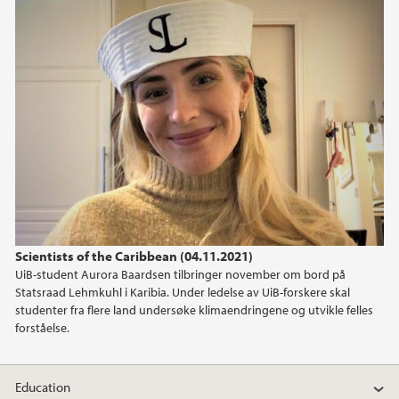
June (1)
April (1)
February (1)
January (2)
2024
2023
2022
Scientists of the Caribbean (04.11.2021)
UiB-student Aurora Baardsen tilbringer november om bord på
2021
Statsraad Lehmkuhl i Karibia. Under ledelse av UiB-forskere skal
studenter fra flere land undersøke klimaendringene og utvikle felles
2020
forståelse.
2019
Education