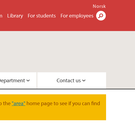
Norsk
m
Library
For students
For employees
Search
Department
Contact us
 GFI
ntists
sical Institute
o the
"area"
home page to see if you can find
nistration