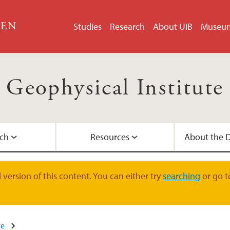
GEN
Studies
Research
About UiB
Museu
Geophysical Institute
ch
Resources
About the 
Study programme at
Meet our young scie
Guests at the Geophy
Our history
Administrative staff
version of this content. You can either try
searching
or go t
PhD program at GFI
For employees
Address
ve
Leadership and admi