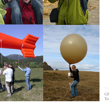
GFI
To