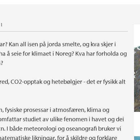
11
r? Kan all isen på jorda smelte, og kva skjer i
 ha å seie for klimaet i Noreg? Kva har forholda og
n?
d, CO2-opptak og hetebølgjer - det er fysikk alt
, fysiske prosessar i atmosfæren, klima og
mfattar studiet av ulike fenomen i havet og dei
tn. I både meteorologi og oseanografi bruker vi
matematiske likningar, for å skildre og forklare