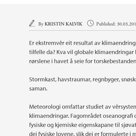
Main content
By
KRISTIN KALVIK
Published: 30.03.20
Er ekstremvêr eit resultat av klimaendringa
tilfelle da? Kva vil globale klimaendringar
rørslene i havet å seie for torskebestande
Stormkast, havstraumar, regnbyger, snøskre
saman.
Meteorologi omfattar studiet av vêrsystem
klimaendringar. Fagområdet oseanografi o
fysiske og kjemiske eigenskapane til sjøva
dei fysiske lovene, slik dei er formulerte i 