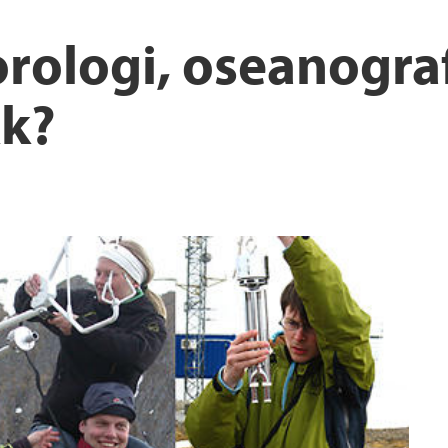
rologi, oseanograf
k?