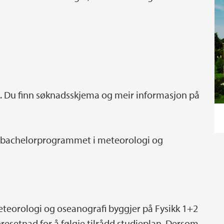
 Du finn søknadsskjema og meir informasjon på
til bachelorprogrammet i meteorologi og
eorologi og oseanografi byggjer på Fysikk 1+2
resetnad for å følgje tilrådd studieplan. Dersom