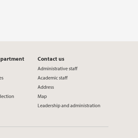
b
t
e
o
e
d
o
r
I
k
n
epartment
Contact us
Administrative staff
es
Academic staff
Address
Election
Map
Leadership and administration