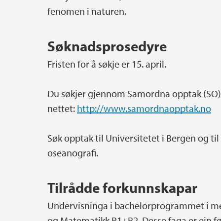
fenomen i naturen.
Søknadsprosedyre
Fristen for å søkje er 15. april.
Du søkjer gjennom Samordna opptak (SO).
nettet:
http://www.samordnaopptak.no
Søk opptak til Universitetet i Bergen og 
oseanografi.
Tilrådde forkunnskapar
Undervisninga i bachelorprogrammet i met
og Matematikk R1+R2. Desse faga er ein fø