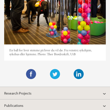
En ball for hver stemme på hvor du vil dø. Fra venstre; sykehjem,
sykehus eller hjemme.
Photo:
Thor Brødreskift, UiB
F
T
L
a
w
i
Research Projects
c
i
n
e
t
k
Publications
b
t
e