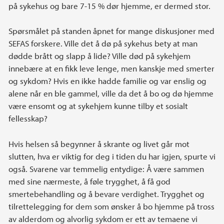
på sykehus og bare 7-15 % dør hjemme, er dermed stor.
Spørsmålet på standen åpnet for mange diskusjoner med
SEFAS forskere. Ville det å dø på sykehus bety at man
dødde brått og slapp å lide? Ville død på sykehjem
innebære at en fikk leve lenge, men kanskje med smerter
og sykdom? Hvis en ikke hadde familie og var enslig og
alene når en ble gammel, ville da det å bo og dø hjemme
være ensomt og at sykehjem kunne tilby et sosialt
fellesskap?
Hvis helsen så begynner å skrante og livet går mot
slutten, hva er viktig for deg i tiden du har igjen, spurte vi
også. Svarene var temmelig entydige: Å være sammen
med sine nærmeste, å føle trygghet, å få god
smertebehandling og å bevare verdighet. Trygghet og
tilrettelegging for dem som ønsker å bo hjemme på tross
av alderdom og alvorlig sykdom er ett av temaene vi