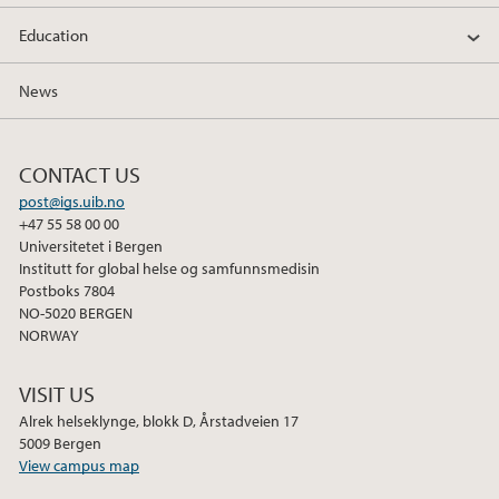
o
e
d
Education
o
r
I
k
n
News
CONTACT US
post@igs.uib.no
+47 55 58 00 00
Universitetet i Bergen
Institutt for global helse og samfunnsmedisin
Postboks 7804
NO-5020 BERGEN
NORWAY
VISIT US
Alrek helseklynge, blokk D, Årstadveien 17
5009 Bergen
View campus map