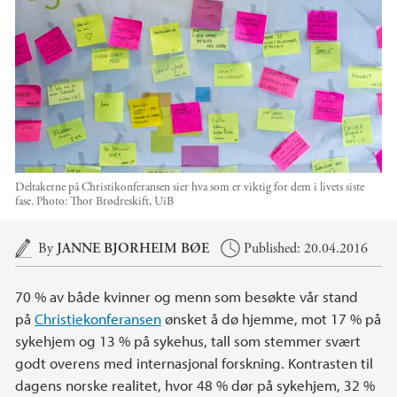
Deltakerne på Christikonferansen sier hva som er viktig for dem i livets siste
fase.
Photo:
Thor Brødreskift, UiB
Main content
By
JANNE BJORHEIM BØE
Published: 20.04.2016
70 % av både kvinner og menn som besøkte vår stand
på
Christiekonferansen
ønsket å dø hjemme, mot 17 % på
sykehjem og 13 % på sykehus, tall som stemmer svært
godt overens med internasjonal forskning. Kontrasten til
dagens norske realitet, hvor 48 % dør på sykehjem, 32 %