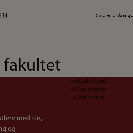
Studier
Forskning
O
 fakultet
Studietilbud
Finn ansatte
Kontakt oss
udere medisin,
ing og