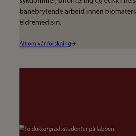
sykdommer, prioritering og etikk i hel
banebrytende arbeid innen biomateri
eldremedisin.
Alt om vår forskning
Bilde