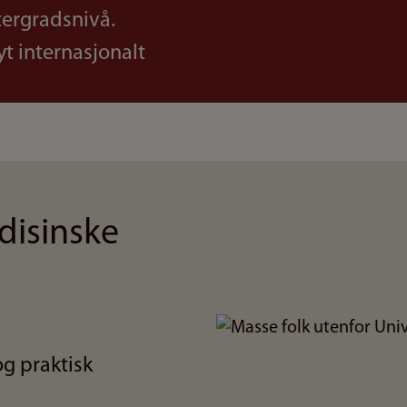
tergradsnivå.
yt internasjonalt
disinske
Bilde
og praktisk