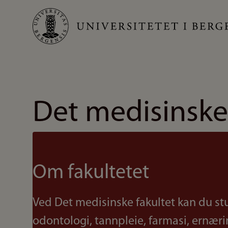
Hopp
til
hovedinnhold
Det medisinske
Om fakultetet
Ved Det medisinske fakultet kan du st
odontologi, tannpleie, farmasi, ernær