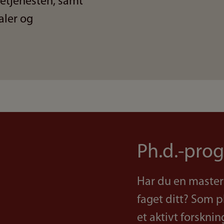
setjenesten, samt
aler og
Ph.d.-pro
Har du en master
faget ditt? Som p
et aktivt forskni