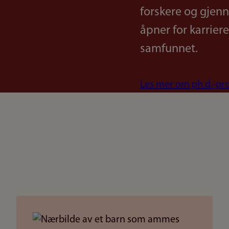
forskere og gjenn
åpner for karrier
samfunnet.
Les mer om ph.d.-pr