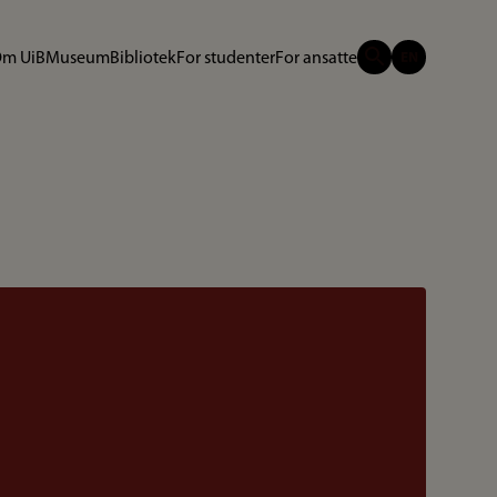
m UiB
Museum
Bibliotek
For studenter
For ansatte