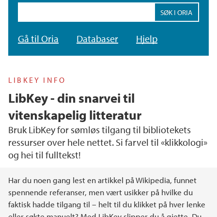
Søkefelt
Gå til Oria
Databaser
Hjelp
LIBKEY INFO
LibKey - din snarvei til
vitenskapelig litteratur
Bruk LibKey for sømløs tilgang til bibliotekets
ressurser over hele nettet. Si farvel til «klikkologi»
og hei til fulltekst!
Hovedinnhold
Har du noen gang lest en artikkel på Wikipedia, funnet
spennende referanser, men vært usikker på hvilke du
faktisk hadde tilgang til – helt til du klikket på hver lenke
eller søkte manuelt? Med LibKey slipper du å gjette. Du