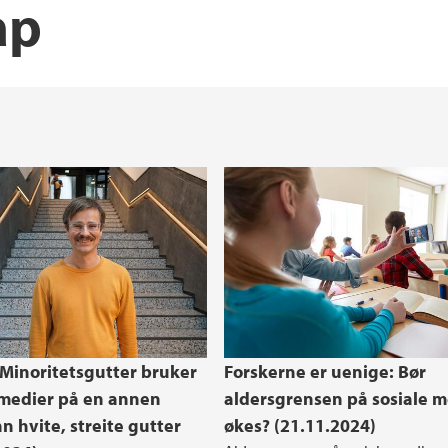
ap
Enter - Studentfore
Hvem gjør hva i adm
Kontakt oss
 Minoritetsgutter bruker
Forskerne er uenige: Bør
 medier på en annen
aldersgrensen på sosiale m
n hvite, streite gutter
økes? (21.11.2024)