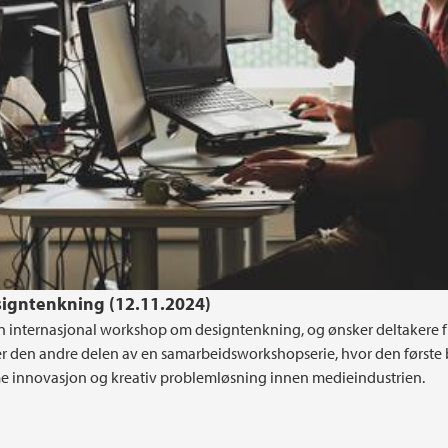
igntenkning (12.11.2024)
n internasjonal workshop om designtenkning, og ønsker deltakere f
 den andre delen av en samarbeidsworkshopserie, hvor den første 
mme innovasjon og kreativ problemløsning innen medieindustrien.