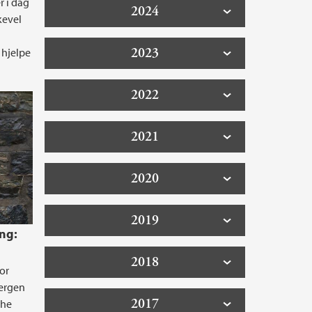
r i dag
2024
ikevel
2023
t hjelpe
2022
2021
2020
2019
ng:
2018
for
Bergen
2017
The