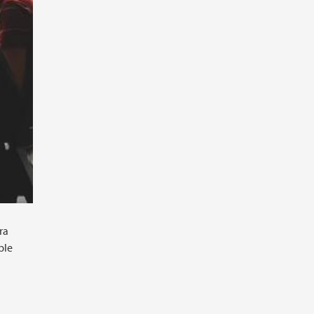
ra
ble