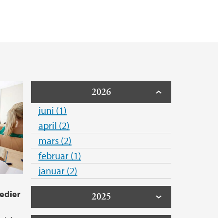
ningen ved InfoMedia
inistrasjonen?
2026
juni (1)
april (2)
mars (2)
februar (1)
januar (2)
edier
2025