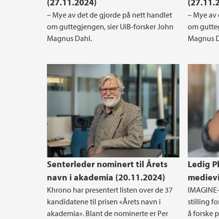
(27.11.2024)
(27.11.
– Mye av det de gjorde på nett handlet
– Mye av 
om guttegjengen, sier UiB-forsker John
om gutteg
Magnus Dahl.
Magnus D
Senterleder nominert til Årets
Ledig Ph
navn i akademia (20.11.2024)
medievi
Khrono har presentert listen over de 37
IMAGINE-p
kandidatene til prisen «Årets navn i
stilling f
akademia». Blant de nominerte er Per
å forske p