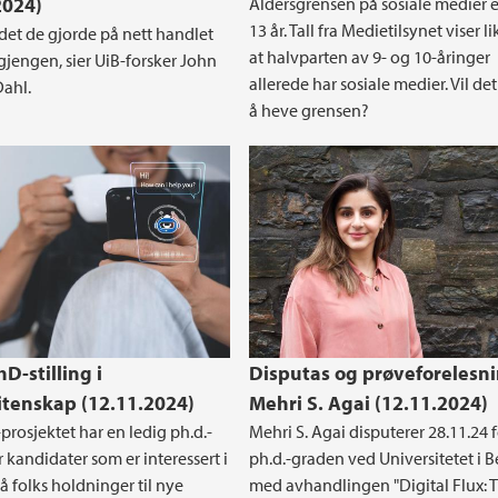
2024)
Aldersgrensen på sosiale medier e
13 år. Tall fra Medietilsynet viser l
det de gjorde på nett handlet
at halvparten av 9- og 10-åringer
jengen, sier UiB-forsker John
allerede har sosiale medier. Vil de
ahl.
å heve grensen?
D-stilling i
Disputas og prøveforelesni
tenskap (12.11.2024)
Mehri S. Agai (12.11.2024)
rosjektet har en ledig ph.d.-
Mehri S. Agai disputerer 28.11.24 
or kandidater som er interessert i
ph.d.-graden ved Universitetet i 
å folks holdninger til nye
med avhandlingen "Digital Flux: 