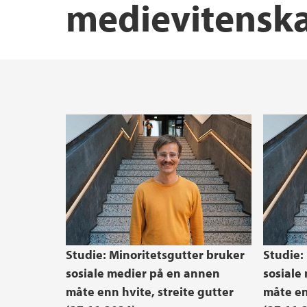
medievitensk
Hva kan du bli?
Instituttledelsen
Studie: Minoritetsgutter bruker
Studie:
sosiale medier på en annen
sosiale
måte enn hvite, streite gutter
måte en