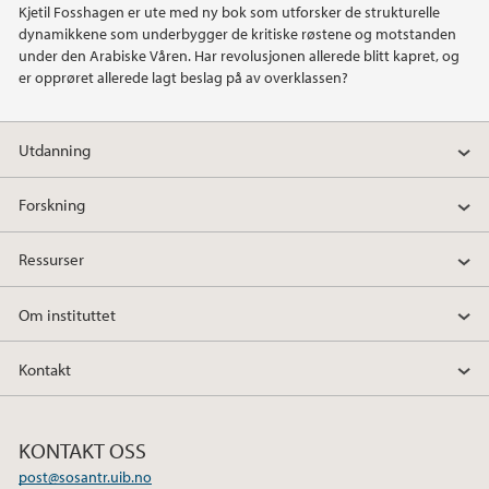
Kjetil Fosshagen er ute med ny bok som utforsker de strukturelle
dynamikkene som underbygger de kritiske røstene og motstanden
2020
under den Arabiske Våren. Har revolusjonen allerede blitt kapret, og
er opprøret allerede lagt beslag på av overklassen?
2019
Utdanning
2018
Forskning
2017
Ressurser
2016
Om instituttet
2015
Kontakt
2014
2013
KONTAKT OSS
post@sosantr.uib.no