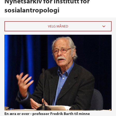
Nyhetsarkiv for Institutt for
sosialantropologi
2026
februar (1)
2025
2024
2023
2022
En æra er over - professor Fredrik Barth til minne
2021