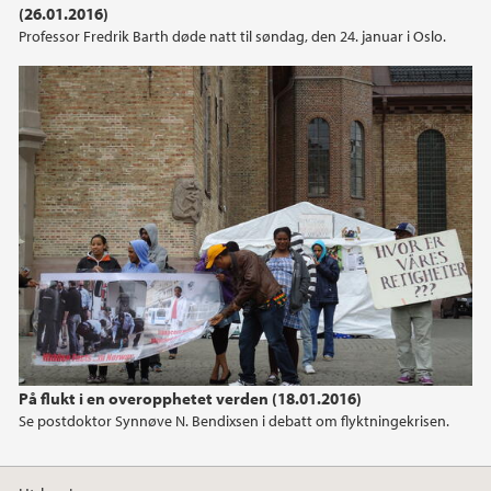
(26.01.2016)
Professor Fredrik Barth døde natt til søndag, den 24. januar i Oslo.
2020
2019
2018
2017
2016
2015
2014
På flukt i en overopphetet verden (18.01.2016)
Se postdoktor Synnøve N. Bendixsen i debatt om flyktningekrisen.
2013