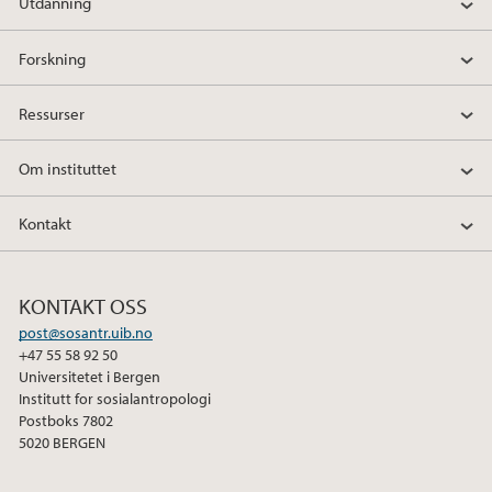
2012
Utdanning
2011
Forskning
2010
Ressurser
2009
Om instituttet
Kontakt
KONTAKT OSS
post@sosantr.uib.no
+47 55 58 92 50
Universitetet i Bergen
Institutt for sosialantropologi
Postboks 7802
5020 BERGEN