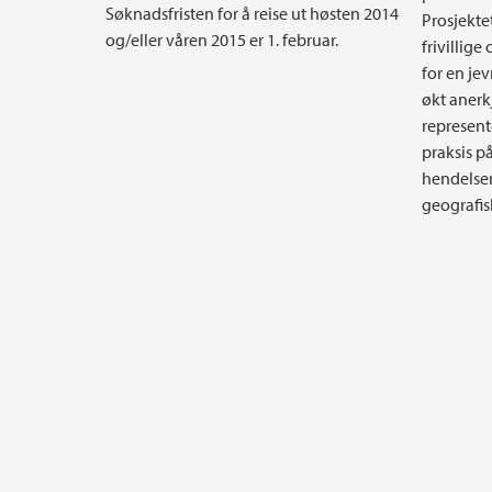
Søknadsfristen for å reise ut høsten 2014
Prosjekte
og/eller våren 2015 er 1. februar.
frivillig
for en je
økt anerk
represente
praksis p
hendelser
geografis