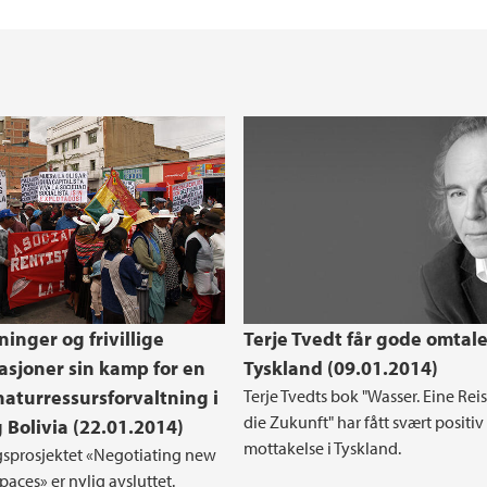
apelige fakultet
Utveksling
GEO Research Semin
Terra - Studentforen
Etter- og videreutd
Masterstudenter pres
inger og frivillige
Terje Tvedt får gode omtale
asjoner sin kamp for en
Tyskland (09.01.2014)
 naturressursforvaltning i
Terje Tvedts bok "Wasser. Eine Reis
die Zukunft" har fått svært positiv
g Bolivia (22.01.2014)
mottakelse i Tyskland.
sprosjektet «Negotiating new
spaces» er nylig avsluttet.