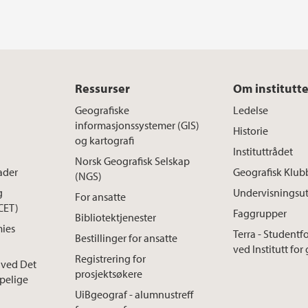
Ressurser
Om institutte
Geografiske
Ledelse
informasjonssystemer (GIS)
Historie
og kartografi
Instituttrådet
Norsk Geografisk Selskap
ader
Geografisk Klub
(NGS)
g
Undervisningsut
For ansatte
(CET)
Faggrupper
Bibliotektjenester
ies
Terra - Student
Bestillinger for ansatte
ved Institutt for
Registrering for
 ved Det
prosjektsøkere
pelige
UiBgeograf - alumnustreff