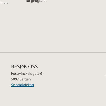
for geografer
inars
BESØK OSS
Fosswinckels gate 6
5007 Bergen
Se områdekart