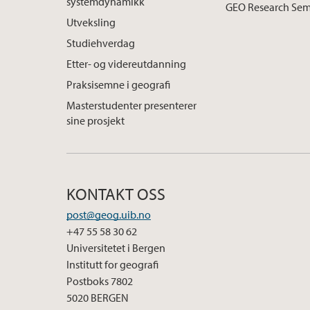
systemdynamikk
GEO Research Sem
Utveksling
Studiehverdag
Etter- og videreutdanning
Praksisemne i geografi
Masterstudenter presenterer
sine prosjekt
KONTAKT OSS
post@geog.uib.no
+47 55 58 30 62
Universitetet i Bergen
Institutt for geografi
Postboks 7802
5020 BERGEN