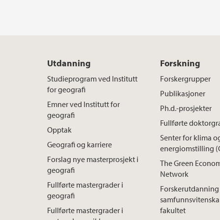
Utdanning
Forskning
Studieprogram ved Institutt
Forskergrupper
for geografi
Publikasjoner
Emner ved Institutt for
Ph.d.-prosjekter
geografi
Fullførte doktorgr
Opptak
Senter for klima o
Geografi og karriere
energiomstilling 
Forslag nye masterprosjekt i
The Green Econom
geografi
Network
Fullførte mastergrader i
Forskerutdanning
geografi
samfunnsvitenska
Fullførte mastergrader i
fakultet