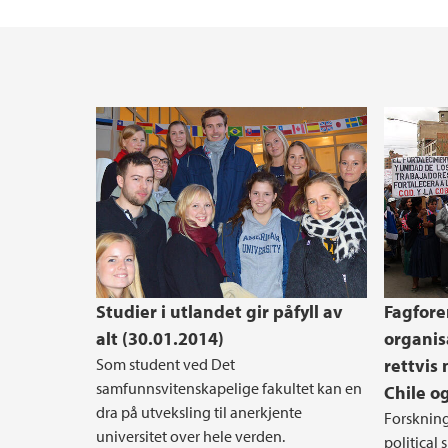
Fullførte mastergrader i systemdynamikk
Forskerutdanning ved Det samfunnsvitensk
UiBgeograf - alumnustreff for geografer
Studiehverdag
Praksisemne i geografi
Studier i utlandet gir påfyll av
Fagforen
alt (30.01.2014)
organis
Som student ved Det
rettvis
samfunnsvitenskapelige fakultet kan en
Chile o
dra på utveksling til anerkjente
Forskning
universitet over hele verden.
political 