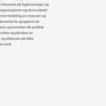
t fokuserte på fagforeninger og
e organisasjoner og deres arbeid
vnere fordeling av ressurser og
jennelse for gruppene de
rer, og hvordan slik politisk
åvirker og påvirkes av
 og diskurser på ulike
ke nivå.