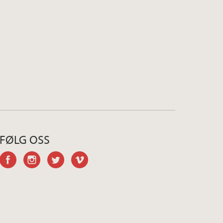
FØLG OSS
facebook
instagram
twitter
vimeo