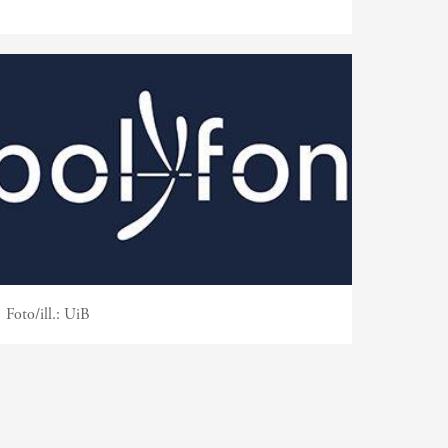
Foto/ill.:
UiB