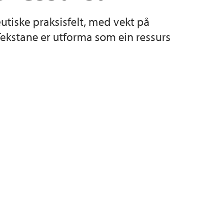
tiske praksisfelt, med vekt på
kterapi
Tekstane er utforma som ein ressurs