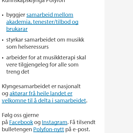
byggjer
samarbeid mellom
akademia, tenester/tilbod og
brukarar
styrkar samarbeidet om musikk
som helseressurs
arbeider for at musikkterapi skal
vere tilgjengeleg for alle som
treng det
Klyngesamarbeidet er nasjonalt
og
aktørar frå heile landet er
velkomne til å delta i samarbeidet
.
Følg oss gjerne
på
Facebook
og
Instagram
. Få tilsendt
bulletengen
Polyfon-nytt
på e-post.