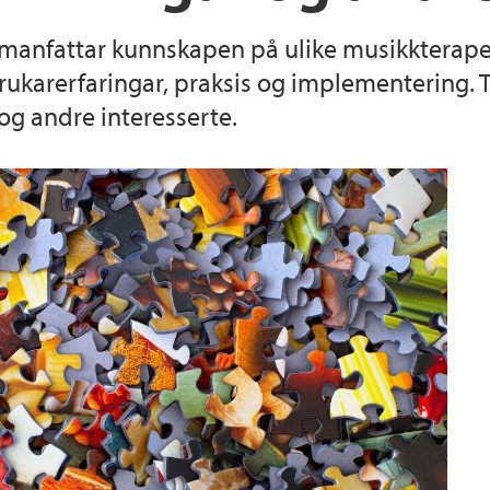
manfattar kunnskapen på ulike musikkterapeu
Rapportar om musik
brukarerfaringar, praksis og implementering. 
og andre interesserte.