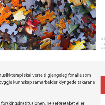
Pol
mei
Fot
sikkterapi skal verte tilgjengeleg for alle som
og byggje kunnskap samarbeider klyngedeltakarane
forskingsinstitusjonen, helseføretaket eller