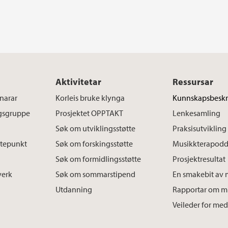
Aktivitetar
Ressursar
tnarar
Korleis bruke klynga
Kunnskapsbeskr
ngsgruppe
Prosjektet OPPTAKT
Lenkesamling
Søk om utviklingsstøtte
Praksisutvikling
utepunkt
Søk om forskingsstøtte
Musikkterapod
Søk om formidlingsstøtte
Prosjektresultat
verk
Søk om sommarstipend
En smakebit av 
Utdanning
Rapportar om m
Veileder for me