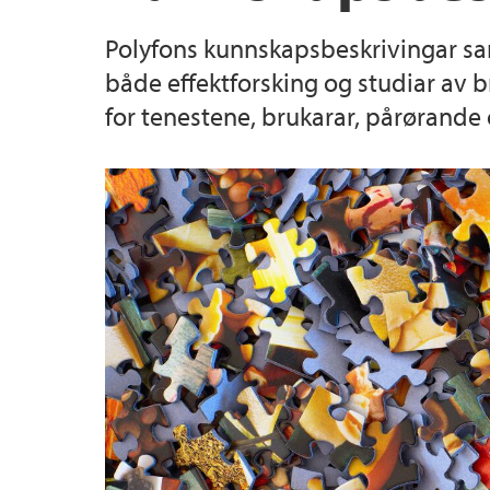
Polyfons kunnskapsbeskrivingar sa
Utdanning
Veileder for medvirkning
både effektforsking og studiar av 
for tenestene, brukarar, pårørande 