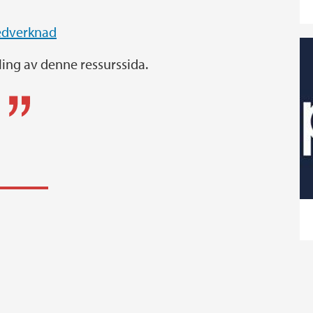
edverknad
kling av denne ressurssida.