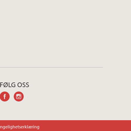
FØLG OSS
facebook
instagram
engelighetserklæring