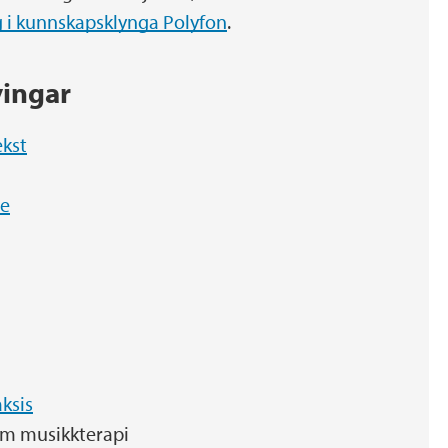
g i kunnskapsklynga Polyfon
.
vingar
ekst
ne
aksis
 om musikkterapi