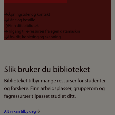
Åpningstider og kontakt
Låne og bestille
Finn ditt bibliotek
Tilgang til e-ressurser fra egen datamaskin
Utskrift, kopiering og skanning
Slik bruker du biblioteket
Biblioteket tilbyr mange ressurser for studenter
og forskere. Finn arbeidsplasser, grupperom og
fagressurser tilpasset studiet ditt.
Alt vi kan tilby deg