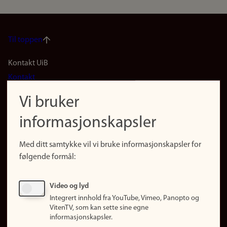
Til toppen
Footer
Kontakt UiB
Kontakt
navigation
Finn ansatte
Vi bruker
(no)
Finn forsker
informasjonskapsler
Presse
Snarveier
Med ditt samtykke vil vi bruke informasjonskapsler for
Finn studier
følgende formål:
Ledige stillinger
Sosiale medier
Video og lyd
Facebook
Integrert innhold fra YouTube, Vimeo, Panopto og
Instagram
VitenTV, som kan sette sine egne
informasjonskapsler.
LinkedIn