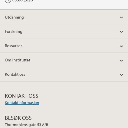
09.06.2026
e
t
k
b
t
e
o
e
d
Utdanning
o
r
I
k
n
Forskning
Ressurser
Om instituttet
Kontakt oss
KONTAKT OSS
Kontaktinformasjon
BESØK OSS
Thormøhlens gate 53 A/B