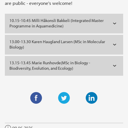
are public - everyone's welcome!
10.15-10.45 Milli Håkonsli Bakkeli (Integrated Master
Programme in Aquamedicine)
13.00-13.30 Karen Haugland Larsen (MSc in Molecular
Biology)
13.15-13.45 Marie Runhovde(MSc in Biology -
Biodiversity, Evolution, and Ecology)
F
T
L
a
w
i
c
i
n