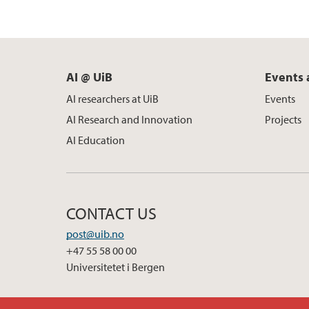
AI @ UiB
Events 
AI researchers at UiB
Events
AI Research and Innovation
Projects
AI Education
CONTACT US
post@uib.no
+47 55 58 00 00
Universitetet i Bergen