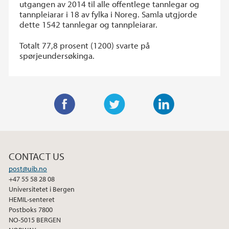
utgangen av 2014 til alle offentlege tannlegar og
tannpleiarar i 18 av fylka i Noreg. Samla utgjorde
dette 1542 tannlegar og tannpleiarar.
Totalt 77,8 prosent (1200) svarte på
spørjeundersøkinga.
F
T
L
a
w
i
c
i
n
CONTACT US
e
t
k
post@uib.no
b
t
e
+47 55 58 28 08
o
e
d
Universitetet i Bergen
o
r
I
HEMIL-senteret
Postboks 7800
k
n
NO-5015 BERGEN