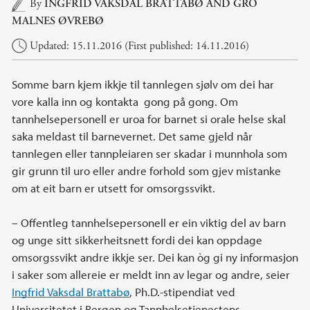
Main content
By
INGFRID VAKSDAL BRATTABØ AND
GRO
MALNES ØVREBØ
Updated: 15.11.2016 (First published: 14.11.2016)
Somme barn kjem ikkje til tannlegen sjølv om dei har
vore kalla inn og kontakta gong på gong. Om
tannhelsepersonell er uroa for barnet si orale helse skal
saka meldast til barnevernet. Det same gjeld når
tannlegen eller tannpleiaren ser skadar i munnhola som
gir grunn til uro eller andre forhold som gjev mistanke
om at eit barn er utsett for omsorgssvikt.
– Offentleg tannhelsepersonell er ein viktig del av barn
og unge sitt sikkerheitsnett fordi dei kan oppdage
omsorgssvikt andre ikkje ser. Dei kan òg gi ny informasjon
i saker som allereie er meldt inn av legar og andre, seier
Ingfrid Vaksdal Brattabø
, Ph.D.-stipendiat ved
Universitetet i Bergen og Tannhelsetjenestens