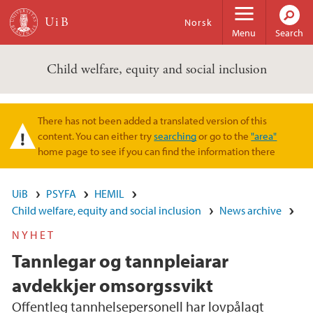
Skip to main content
Norsk
Menu
Search
Child welfare, equity and social inclusion
There has not been added a translated version of this
Warning message
content. You can either try
searching
or go to the
"area"
home page to see if you can find the information there
UiB
PSYFA
HEMIL
Child welfare, equity and social inclusion
News archive
NYHET
Tannlegar og tannpleiarar
avdekkjer omsorgssvikt
Offentleg tannhelsepersonell har lovpålagt