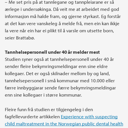
– Me set pris på at tannlegane og tannpleiarane er så
ærlege i undersøkinga. Då veit me at arbeidet med god
informasjon må halde fram, og gjerne styrkast. Eg forstår
at det kan vere vanskeleg å melde frå, men ein kan ikkje
la vere når ein har ei plikt til å varsle om utsette born,
seier Brattabø.
Tannhelsepersonell under 40 år melder mest
Studien syner også at tannhelsepersonell under 40 år
sender fleire bekymringsmeldingar enn sine eldre
kollegaer. Det er også skilnader mellom by og land,
tannhelsepersonell i små kommunar med 10.000 eller
færre innbyggjarar sende færre bekymringsmeldingar
enn sine kollegaer i større kommunar.
Fleire funn frå studien er tilgjengeleg i den
fagfellevurderte artikkelen
Experience with suspecting
child maltreatment in the Norwegian public dental health