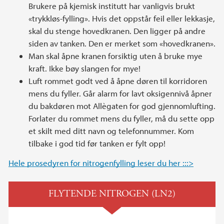
Brukere på kjemisk institutt har vanligvis brukt
«trykkløs-fylling». Hvis det oppstår feil eller lekkasje,
skal du stenge hovedkranen. Den ligger på andre
siden av tanken. Den er merket som «hovedkranen».
Man skal åpne kranen forsiktig uten å bruke mye
kraft. Ikke bøy slangen for mye!
Luft rommet godt ved å åpne døren til korridoren
mens du fyller. Går alarm for lavt oksigennivå åpner
du bakdøren mot Allègaten for god gjennomlufting.
Forlater du rommet mens du fyller, må du sette opp
et skilt med ditt navn og telefonnummer. Kom
tilbake i god tid før tanken er fylt opp!
Hele prosedyren for nitrogenfylling leser du her :::>
FLYTENDE NITROGEN (LN2)