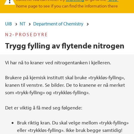
home page to see if you can find the information there
UiB
NT
Department of Chemistry
N2-PROSEDYRE
Trygg fylling av flytende nitrogen
Main content
Vi har nå to kraner ved nitrogentanken i kjelleren.
Brukere på kjemisk institutt skal bruke «trykkløs-fylling»,
kranen til venstre. Se bilder. De to kranene er nå merket
som «trykk-fylling» og «trykkløs-fylling».
Det er viktig å få med seg følgende:
Bruk riktig kran. Du skal velge mellom «trykk-fylling»
eller «trykkløs-fylling». Ikke bruk begge samtidig!