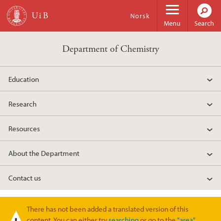
Skip to main content
Norsk
Menu
Search
Department of Chemistry
Education
Research
Resources
About the Department
Contact us
There has not been added a translated version of this
Warning message
content. You can either try
searching
or go to the
"area"