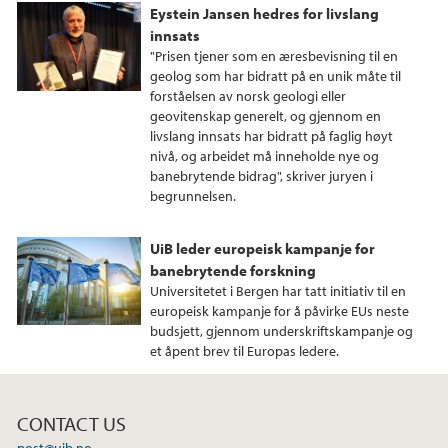
e
t
k
Eystein Jansen hedres for livslang
b
t
e
innsats
o
e
d
"Prisen tjener som en æresbevisning til en
o
r
I
geolog som har bidratt på en unik måte til
forståelsen av norsk geologi eller
k
n
geovitenskap generelt, og gjennom en
livslang innsats har bidratt på faglig høyt
nivå, og arbeidet må inneholde nye og
banebrytende bidrag", skriver juryen i
begrunnelsen.
UiB leder europeisk kampanje for
banebrytende forskning
Universitetet i Bergen har tatt initiativ til en
europeisk kampanje for å påvirke EUs neste
budsjett, gjennom underskriftskampanje og
et åpent brev til Europas ledere.
CONTACT US