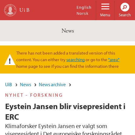
Skip to main content
English
Norsk
Menu
Search
News
There has not been added a translated version of this
Warning message
content. You can either try
searching
or go to the
"area"
home page to see if you can find the information there
UiB
News
News archive
NYHET - FORSKNING
Eystein Jansen blir visepresident i
ERC
Klimaforsker Eystein Jansen er valgt som
visepresident i Det europeiske forskningsrådet