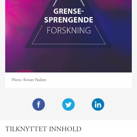
Photo:
Renate Paulsen
F
T
L
a
w
i
TILKNYTTET INNHOLD
c
i
n