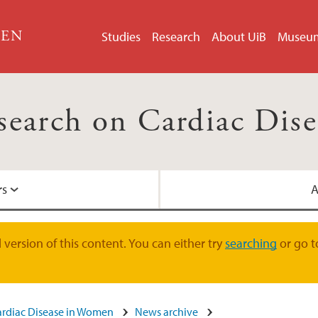
GEN
Studies
Research
About UiB
Museu
esearch on Cardiac Dis
rs
A
Centre for Internati
version of this content. You can either try
searching
or go t
Helse Bergen
ardiac Disease in Women
News archive
Nasjonalt senter for