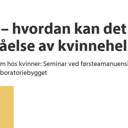
Norwegian Women’s 
– hvordan kan det 
UiT The arctic unive
åelse av kvinnehel
lth
dom hos kvinner: Seminar ved førsteamanuens
Laboratoriebygget