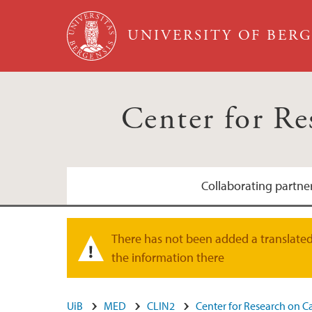
Skip to main content
UNIVERSITY OF BER
Center for R
Collaborating partne
Bergen sanitetsforening
There has not been added a translated 
Warning message
the information there
Grieg Foundation
UiB
MED
CLIN2
Center for Research on C
Hjertefondet