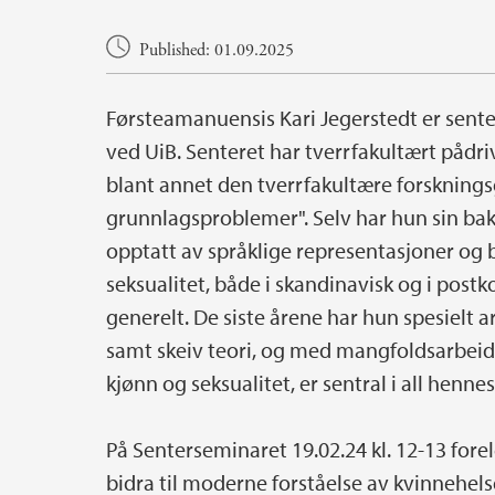
Main content
Published: 01.09.2025
Førsteamanuensis Kari Jegerstedt er sente
ved UiB. Senteret har tverrfakultært pådri
blant annet den tverrfakultære forskning
grunnlagsproblemer". Selv har hun sin bakg
opptatt av språklige representasjoner og
seksualitet, både i skandinavisk og i postko
generelt. De siste årene har hun spesielt 
samt skeiv teori, og med mangfoldsarbeid
kjønn og seksualitet, er sentral i all hen
På Senterseminaret 19.02.24 kl. 12-13 for
bidra til moderne forståelse av kvinnehels