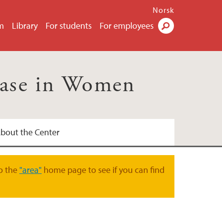
Norsk
m
Library
For students
For employees
Search
ease in Women
bout the Center
onal Health UiB
o the
"area"
home page to see if you can find
 kvinnehelseforskning