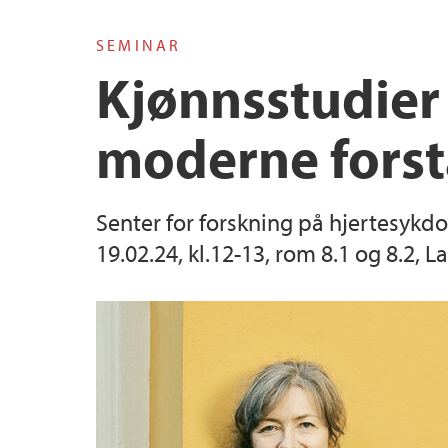
SEMINAR
Norwegian Institute of Public Health
Kjønnsstudier 
Research Unit for Health Surveys
moderne forst
Driv – Center for Research on Women’s Hea
Senter for forskning på hjertesyk
19.02.24, kl.12-13, rom 8.1 og 8.2, 