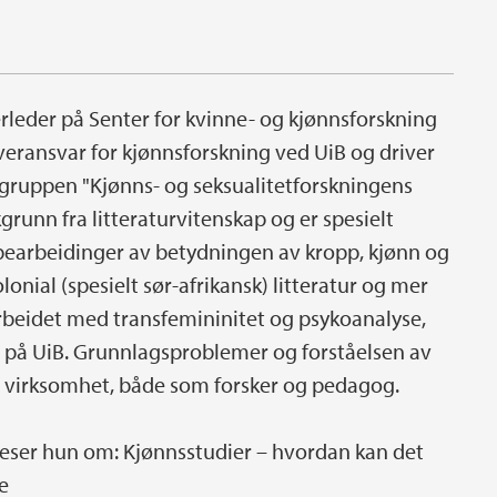
rleder på Senter for kvinne- og kjønnsforskning
veransvar for kjønnsforskning ved UiB og driver
sgruppen "Kjønns- og seksualitetforskningens
runn fra litteraturvitenskap og er spesielt
 bearbeidinger av betydningen av kropp, kjønn og
lonial (spesielt sør-afrikansk) litteratur og mer
arbeidet med transfemininitet og psykoanalyse,
 på UiB. Grunnlagsproblemer og forståelsen av
nes virksomhet, både som forsker og pedagog.
eleser hun om: Kjønnsstudier – hvordan kan det
e