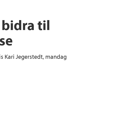
Public Health Association
bidra til
rsity of Norway
se
is Kari Jegerstedt, mandag