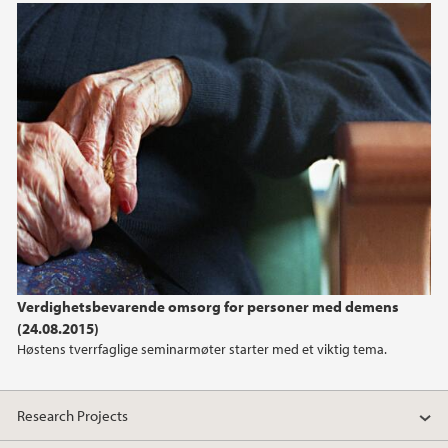
2019
2018
2017
2016
2015
2014
Verdighetsbevarende omsorg for personer med demens
(24.08.2015)
2013
Høstens tverrfaglige seminarmøter starter med et viktig tema.
2012
Research Projects