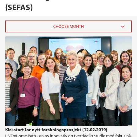
(SEFAS)
2024
December (1)
October (1)
June (1)
2023
2022
2021
Kickstart for nytt forskningsprosjekt (12.02.2019)
2020
LIVE@Home.Path - en ny innovativ og tverrfaglig studie med fokus på