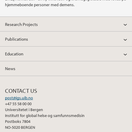
hjemmeboende personer med demens.
2019
2018
Research Projects
2017
Publications
2016
Education
2015
News
2014
CONTACT US
2013
post@igs.uib.no
+47 55 58 00 00
Universitetet i Bergen
2012
Institutt for global helse og samfunnsmedisin
Postboks 7804
NO-5020 BERGEN