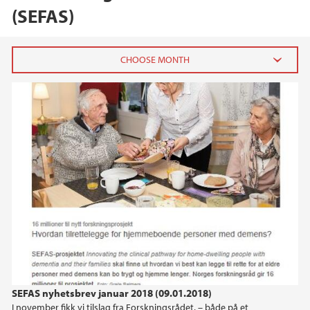
(SEFAS)
2024
December (1)
October (1)
June (1)
2023
2022
2021
SEFAS nyhetsbrev januar 2018 (09.01.2018)
2020
I november fikk vi tilslag fra Forskningsrådet, – både på et