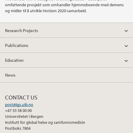
omfattende prosjekt som omhandler hjemmeboende med demens
2019
og midler til å utvikle Horizon 2020-samarbeid.
2018
Research Projects
2017
Publications
2016
Education
2015
News
2014
CONTACT US
2013
post@igs.uib.no
+47 55 58 00 00
2012
Universitetet i Bergen
Institutt for global helse og samfunnsmedisin
Postboks 7804