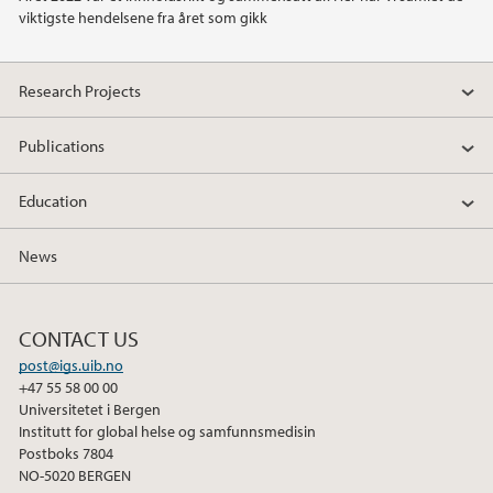
viktigste hendelsene fra året som gikk
2019
2018
Research Projects
2017
Publications
2016
Education
2015
News
2014
CONTACT US
2013
post@igs.uib.no
+47 55 58 00 00
Universitetet i Bergen
2012
Institutt for global helse og samfunnsmedisin
Postboks 7804
NO-5020 BERGEN