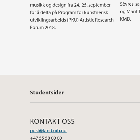
Sèvres, 
musikk og design fra 24.-25. september
og Marit 
for å delta på Program for kunstnerisk
KMD.
utviklingsarbeids (PKU) Artistic Research
Forum 2018.
Studentsider
KONTAKT OSS
post@kmd.uib.no
+47 55 58 00 00