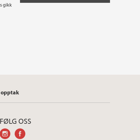
s gikk
 opptak
FØLG OSS
instagram
facebook