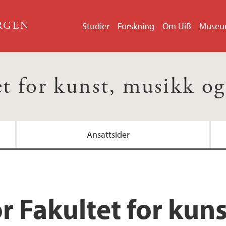
ERGEN
Studier
Forskning
Om UiB
Muse
et for kunst, musikk og
Ansattsider
r Fakultet for kun