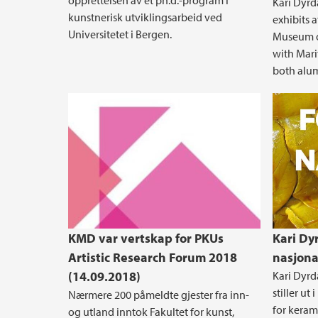
opprettelsen av et ph.d.-program i
Kari Dyrda
kunstnerisk utviklingsarbeid ved
exhibits 
Universitetet i Bergen.
Museum of
with Mari
both alu
KMD var vertskap for PKUs
Kari Dyr
Artistic Research Forum 2018
nasjona
(14.09.2018)
Kari Dyrda
stiller u
Nærmere 200 påmeldte gjester fra inn-
for keram
og utland inntok Fakultet for kunst,