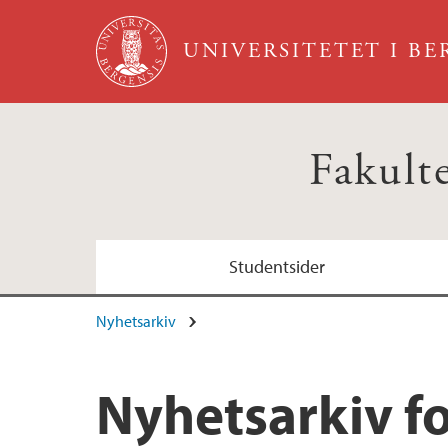
Hopp til hovedinnhold
UNIVERSITETET I B
Fakult
Studentsider
Nyhetsarkiv
Nyhetsarkiv fo