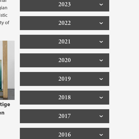
onal
2023
gian
stic
2022
ty of
2021
2020
2019
2018
tige
en
2017
2016
g