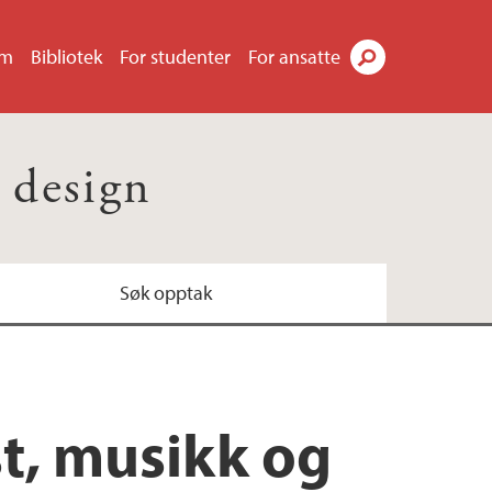
um
Bibliotek
For studenter
For ansatte
Søk
 design
Søk opptak
st, musikk og