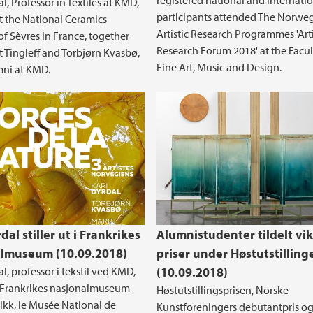
registered national and internati
l, Professor in Textiles at KMD,
participants attended The Norwe
at the National Ceramics
Artistic Research Programmes 'Arti
 Sèvres in France, together
Research Forum 2018' at the Facul
t Tingleff and Torbjørn Kvasbø,
Fine Art, Music and Design.
mni at KMD.
dal stiller ut i Frankrikes
Alumnistudenter tildelt vik
lmuseum (10.09.2018)
priser under Høstutstilling
l, professor i tekstil ved KMD,
(10.09.2018)
t i Frankrikes nasjonalmuseum
Høstutstillingsprisen, Norske
ikk, le Musée National de
Kunstforeningers debutantpris o