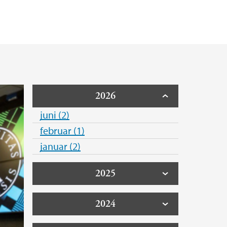
2026
juni (2)
februar (1)
januar (2)
2025
2024