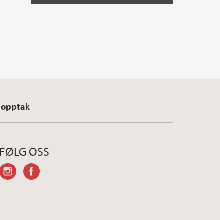
 opptak
FØLG OSS
instagram
facebook