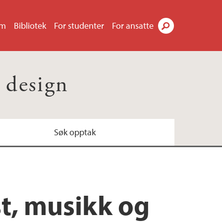
um
Bibliotek
For studenter
For ansatte
Søk
 design
Søk opptak
st, musikk og