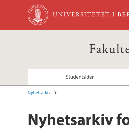
Hopp til hovedinnhold
UNIVERSITETET I B
Fakult
Studentsider
Nyhetsarkiv
Nyhetsarkiv fo