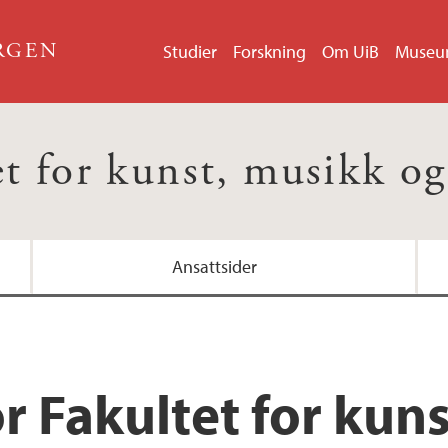
ERGEN
Studier
Forskning
Om UiB
Muse
et for kunst, musikk og
Ansattsider
r Fakultet for kun