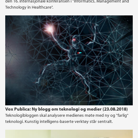
den 16. internasjonale konferansen i "Informatics, Management and
Technology in Healthcare".
2021
2020
2019
2018
2017
2016
2015
Vox Publica: Ny blogg om teknologi og medier (23.08.2018)
Teknologibloggen skal analysere medienes møte med ny og "farlig"
teknologi. Kunstig intelligens-baserte verktøy står sentralt.
2014