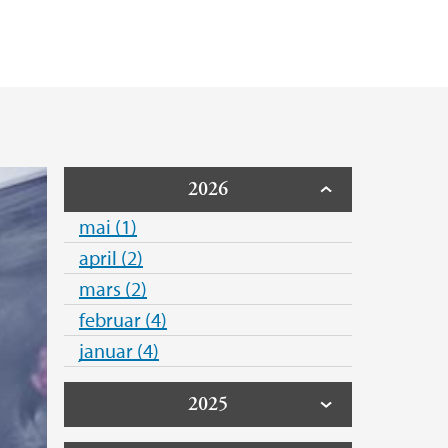
tet
aster i demokratibygging
2026
mai (1)
april (2)
mars (2)
februar (4)
januar (4)
2025