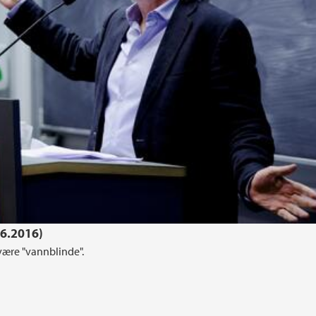
06.2016)
 være "vannblinde".