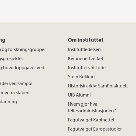
ng
Om instituttet
g og forskningsgrupper
Instituttledelsen
sprosjekter
Kvinnenettverket
og hovedoppgaver ved
Instituttets historie
Stein Rokkan
ader ved sampol
Historisk arkiv: SamPolaktuelt
oner fra staben
UiB Alumni
tdanning
Hvem gjør hva i
fellesadministrasjonen?
Fagutvalget Kabinettet
Fagutvalget Europastudier