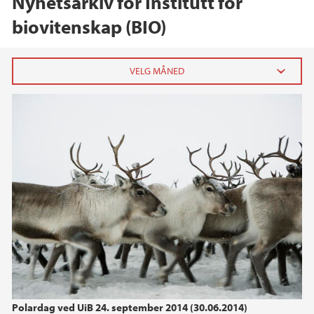
Nyhetsarkiv for Institutt for
biovitenskap (BIO)
2025
desember (1)
november (1)
september (1)
juli (2)
juni (2)
mai (4)
april (3)
mars (4)
februar (4)
januar (1)
Polardag ved UiB 24. september 2014 (30.06.2014)