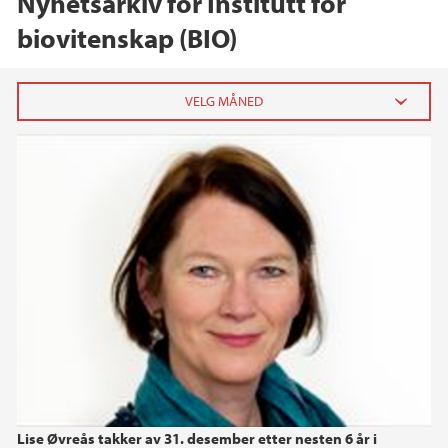
Nyhetsarkiv for Institutt for
biovitenskap (BIO)
2025
desember (1)
november (1)
september (1)
juli (2)
juni (2)
mai (4)
april (3)
mars (4)
februar (4)
januar (1)
Lise Øvreås takker av 31. desember etter nesten 6 år i