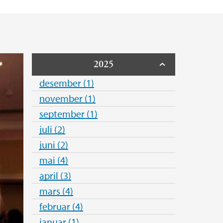
O - nyttig infomasjon
(ILAB)
2025
desember (1)
ngstad
november (1)
september (1)
juli (2)
juni (2)
mai (4)
april (3)
mars (4)
februar (4)
januar (1)