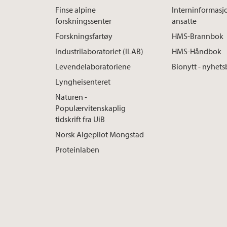
Finse alpine
Interninformasj
forskningssenter
ansatte
Forskningsfartøy
HMS-Brannbok
Industrilaboratoriet (ILAB)
HMS-Håndbok
Levendelaboratoriene
Bionytt - nyhets
Lyngheisenteret
Naturen -
Populærvitenskaplig
tidskrift fra UiB
Norsk Algepilot Mongstad
Proteinlaben