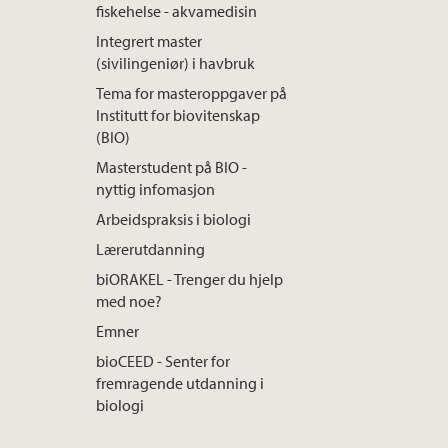
fiskehelse - akvamedisin
Integrert master
(sivilingeniør) i havbruk
Tema for masteroppgaver på
Institutt for biovitenskap
(BIO)
Masterstudent på BIO -
nyttig infomasjon
Arbeidspraksis i biologi
Lærerutdanning
biORAKEL - Trenger du hjelp
med noe?
Emner
bioCEED - Senter for
fremragende utdanning i
biologi