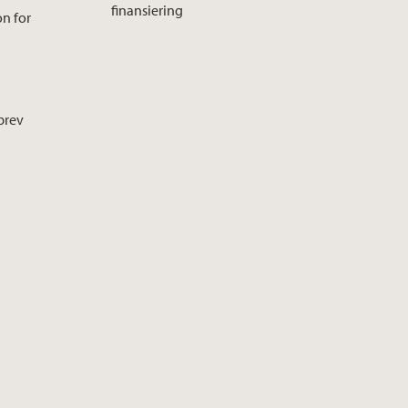
finansiering
on for
brev