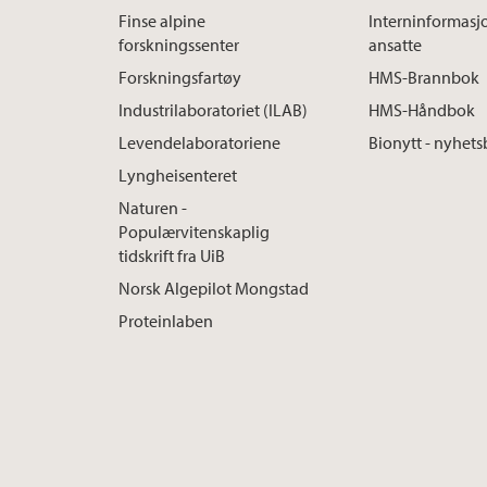
Finse alpine
Interninformasj
forskningssenter
ansatte
Forskningsfartøy
HMS-Brannbok
Industrilaboratoriet (ILAB)
HMS-Håndbok
Levendelaboratoriene
Bionytt - nyhets
Lyngheisenteret
Naturen -
Populærvitenskaplig
tidskrift fra UiB
Norsk Algepilot Mongstad
Proteinlaben