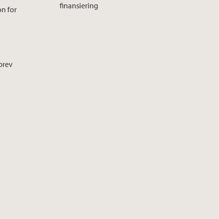
finansiering
on for
brev