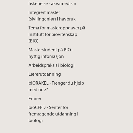
fiskehelse - akvamedisin
Integrert master
(sivilingeniør) i havbruk
Tema for masteroppgaver på
Institutt for biovitenskap
(BIO)
Masterstudent på BIO -
nyttig infomasjon
Arbeidspraksis i biologi
Lærerutdanning
biORAKEL - Trenger du hjelp
med noe?
Emner
bioCEED - Senter for
fremragende utdanning i
biologi