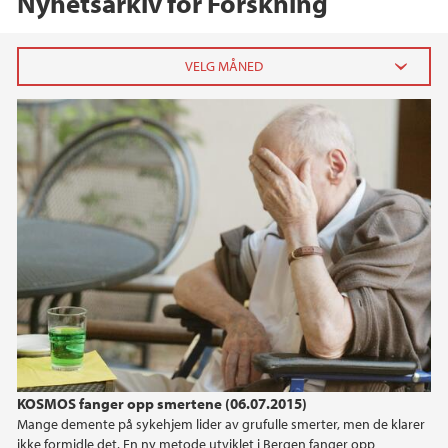
Nyhetsarkiv for Forskning
2026
februar (2)
januar (3)
2025
2024
2023
2022
KOSMOS fanger opp smertene (06.07.2015)
Mange demente på sykehjem lider av grufulle smerter, men de klarer
2021
ikke formidle det. En ny metode utviklet i Bergen fanger opp