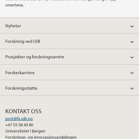
smertene.
2020
Nyheter
2019
Forskning ved UiB
2018
Prosjekter og forskningssentre
2017
Forskerkarriere
2016
Forskningsstøtte
2015
2014
KONTAKT OSS
post@fa.uib.no
2010
+47 55 58 49 80
Universitetet i Bergen
Forsknings- og innovasjonsavdelingen