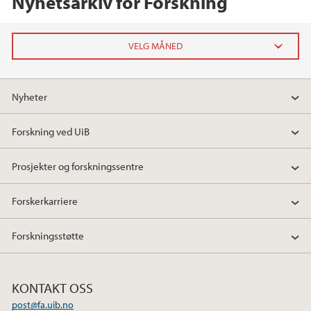
Nyhetsarkiv for Forskning
2026
Nyheter
februar (2)
januar (3)
Forskning ved UiB
2025
Prosjekter og forskningssentre
2024
Forskerkarriere
2023
Forskningsstøtte
2022
KONTAKT OSS
2021
post@fa.uib.no