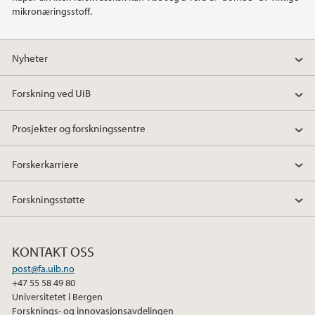
mikronæringsstoff.
2020
Nyheter
2019
Forskning ved UiB
2018
Prosjekter og forskningssentre
2017
Forskerkarriere
2016
Forskningsstøtte
2015
2014
KONTAKT OSS
post@fa.uib.no
2010
+47 55 58 49 80
Universitetet i Bergen
Forsknings- og innovasjonsavdelingen