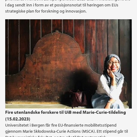
i dag sendt inn i form av et posisjonsnotat til høringen om EUs
2020
strategiske plan for forskning og innovasjon.
2019
2018
2017
2016
2015
2014
Fire utenlandske forskere til UiB med Marie-Curie-tildeling
2010
(15.02.2023)
Universitetet i Bergen får fire EU-finansierte mobilitetsstipend
gjennom Marie Skłodowska-Curie Actions (MSCA). Ett stipend går til