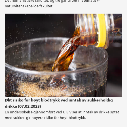
Det humanistiske fakultet, og tre går til Det matematisk-
naturvitenskapelige fakultet.
Økt risiko for høyt blodtrykk ved inntak av sukkerholdig
drikke (07.02.2023)
En undersøkelse gjennomført ved UiB viser at inntak av drikke søtet
med sukker, gir høyere risiko for høyt blodtrykk.