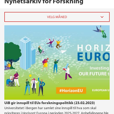
Nyhetsarkiv for Forskning
2026
februar (2)
januar (3)
2025
2024
2023
2022
UiB gir innspill til EUs forskningspolitikk (23.02.2023)
Universitetet i Bergen har samlet sine innspill til hva som skal
2021
prioriteres i Horisont Europa i perioden 2025-2027. Anbefalingene ble