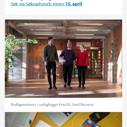
Søk via Søknadsweb innen
15. april
Realfagsstudenter i realfagbygget
Foto/ill.:
Emil Breistein