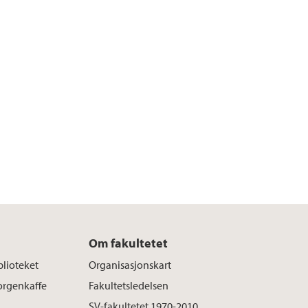
Om fakultetet
blioteket
Organisasjonskart
rgenkaffe
Fakultetsledelsen
SV-fakultetet 1970-2010