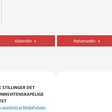
Kalender
Nyhetsarkiv
E STILLINGER DET
NNSVITENSKAPELIGE
TET
 assistants at MediaFutures