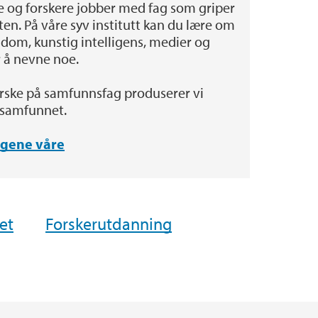
re og forskere jobber med fag som griper
en. På våre syv institutt kan du lære om
mragende undervisere
formation SysTem In Norway (CRISTIN)
a
tigdom, kunstig intelligens, medier og
r å nevne noe.
erhet (HMS)
rske på samfunnsfag produserer vi
samfunnet.
gene våre
et
Forskerutdanning