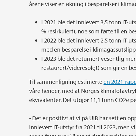
årene viser en økning i besparelser i klimaga
I 2021 ble det innlevert 3,5 tonn IT-ut
% resirkulert), noe som førte til en b
I 2022 ble det innlevert 2,5 tonn IT-u
med en besparelse i klimagassutslipp
I 2023 ble det returnert vesentlig mer
restaurert/videresolgt) som gir en be
Til sammenligning estimerte
en 2021-rap
våre hender, med at Norges klimafotavtryk
ekvivalenter. Det utgjør 11,1 tonn CO2e p
- Det er positivt at vi på UiB har sett en o
innlevert IT-utstyr fra 2021 til 2023, men v