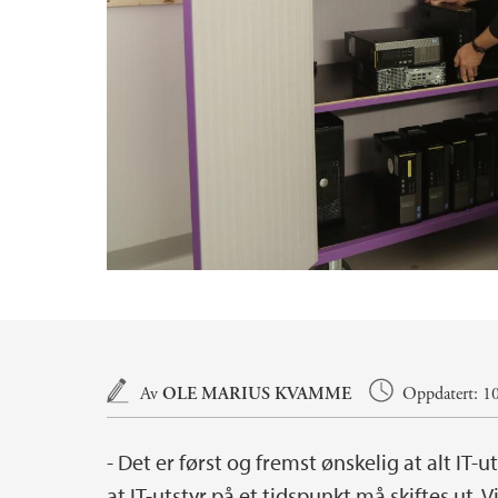
Hovedinnhold
Av
OLE MARIUS KVAMME
Oppdatert: 10
- Det er først og fremst ønskelig at alt IT-ut
at IT-utstyr på et tidspunkt må skiftes ut. V