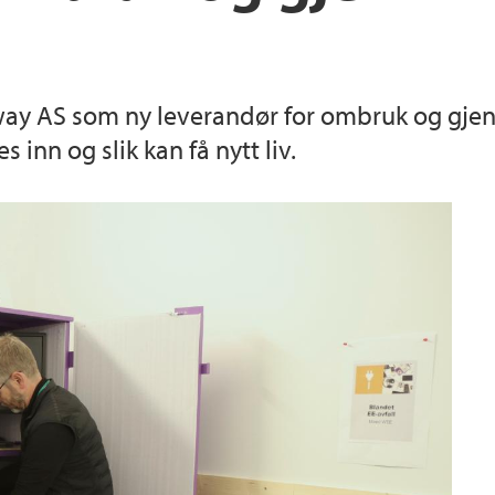
Senter for dyphavsf
Universitetsmuseet 
ay AS som ny leverandør for ombruk og gjenvin
 inn og slik kan få nytt liv.