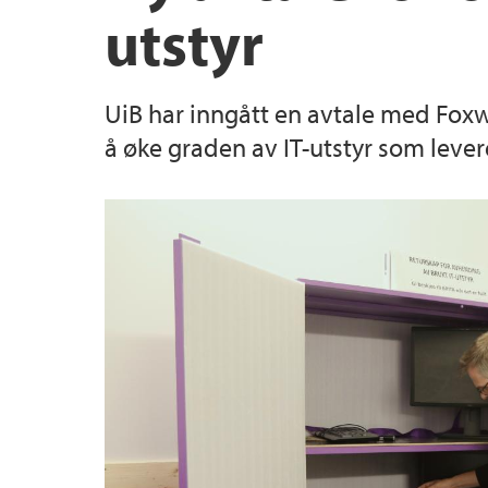
utstyr
Senter for bærekraftig arealbruk (CeSAM)
Plastnettverket
UiB har inngått en avtale med Foxw
Grønne forskerstillinger
å øke graden av IT-utstyr som leveres