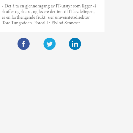
- Det å ta en gjennomgang av IT-utstyr som ligger «i
skuffer og skap», og levere det inn til IT-avdelingen,
er en lavthengende frukt, sier universitetsdirektør
Tore Tungodden.
Foto/ill.:
Eivind Senneset
F
T
L
a
w
i
c
i
n
e
t
k
b
t
e
o
e
d
o
r
I
k
n