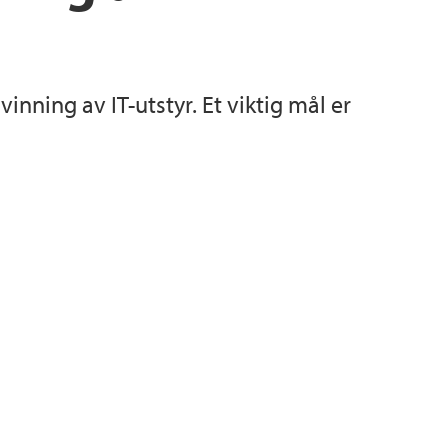
orskning
i Bergen
ning av IT-utstyr. Et viktig mål er