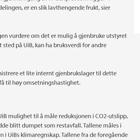
vdelingen, er en slik lavthengende frukt, sier
lingen vurdere om det er mulig å gjenbruke utstyret
tt sted på UiB, kan ha bruksverdi for andre
strere et lite internt gjenbrukslager til dette
å få til høy omsetningshastighet.
t UiB mulighet til å måle reduksjonen i CO2-utslipp,
e blitt dumpet som restavfall. Tallene måles i
n i UiBs klimaregnskap. Tallene fra de foregående