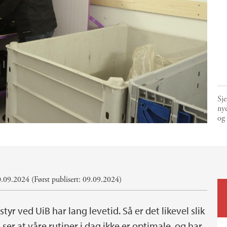
Sje
nye
og 
.09.2024 (Først publisert: 09.09.2024)
styr ved UiB har lang levetid. Så er det likevel slik
i ser at våre rutiner i dag ikke er optimale, og har