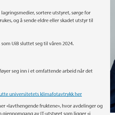
å lagringsmedier, sortere utstyret, sørge for
kes, og å sende eldre eller skadet utstyr til
 som UiB sluttet seg til våren 2024.
føyer seg inn i et omfattende arbeid når det
kutte universitetets klimafotavtrykk her
 mer «lavthengende fruktene», hvor avdelinger og
en gjennomgang av IT-utstyret som ligger «i