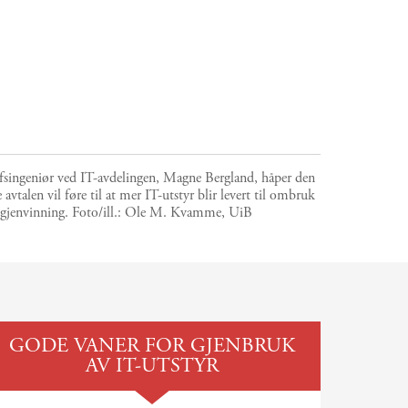
fsingeniør ved IT-avdelingen, Magne Bergland, håper den
 avtalen vil føre til at mer IT-utstyr blir levert til ombruk
gjenvinning.
Foto/ill.:
Ole M. Kvamme, UiB
GODE VANER FOR GJENBRUK
AV IT-UTSTYR