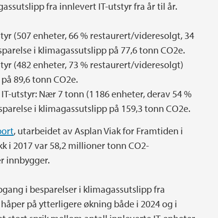
ssutslipp fra innlevert IT-utstyr fra år til år.
styr (507 enheter, 66 % restaurert/videresolgt, 34
esparelse i klimagassutslipp på 77,6 tonn CO2e.
tstyr (482 enheter, 73 % restaurert/videresolgt)
 på 89,6 tonn CO2e.
 IT-utstyr: Nær 7 tonn (1 186 enheter, derav 54 %
sparelse i klimagassutslipp på 159,3 tonn CO2e.
port
, utarbeidet av Asplan Viak for Framtiden i
k i 2017 var 58,2 millioner tonn CO2-
er innbygger.
ppgang i besparelser i klimagassutslipp fra
i håper på ytterligere økning både i 2024 og i