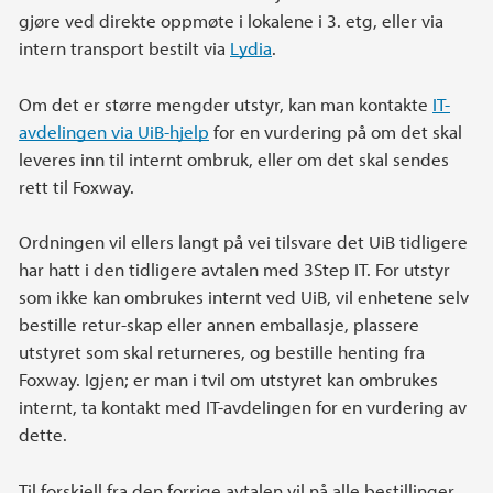
gjøre ved direkte oppmøte i lokalene i 3. etg, eller via
intern transport bestilt via
Lydia
.
Om det er større mengder utstyr, kan man kontakte
IT-
avdelingen via UiB-hjelp
for en vurdering på om det skal
leveres inn til internt ombruk, eller om det skal sendes
rett til Foxway.
Ordningen vil ellers langt på vei tilsvare det UiB tidligere
har hatt i den tidligere avtalen med 3Step IT. For utstyr
som ikke kan ombrukes internt ved UiB, vil enhetene selv
bestille retur-skap eller annen emballasje, plassere
utstyret som skal returneres, og bestille henting fra
Foxway. Igjen; er man i tvil om utstyret kan ombrukes
internt, ta kontakt med IT-avdelingen for en vurdering av
dette.
Til forskjell fra den forrige avtalen vil nå alle bestillinger