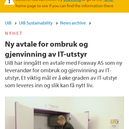
home page to see if you can find the information there
UiB
UiB Sustainability
News archive
NYHET
Ny avtale for ombruk og
gjenvinning av IT-utstyr
UiB har inngått en avtale med Foxway AS som ny
leverandør for ombruk og gjenvinning av IT-
utstyr. Et viktig mål er å øke graden av IT-utstyr
som leveres inn og slik kan få nytt liv.