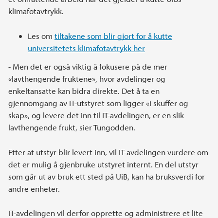
klimafotavtrykk.
Les om
tiltakene som blir gjort for å kutte
universitetets klimafotavtrykk her
- Men det er også viktig å fokusere på de mer
«lavthengende fruktene», hvor avdelinger og
enkeltansatte kan bidra direkte. Det å ta en
gjennomgang av IT-utstyret som ligger «i skuffer og
skap», og levere det inn til IT-avdelingen, er en slik
lavthengende frukt, sier Tungodden.
Etter at utstyr blir levert inn, vil IT-avdelingen vurdere om
det er mulig å gjenbruke utstyret internt. En del utstyr
som går ut av bruk ett sted på UiB, kan ha bruksverdi for
andre enheter.
IT-avdelingen vil derfor opprette og administrere et lite