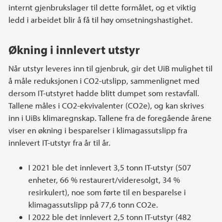
internt gjenbrukslager til dette formålet, og et viktig
ledd i arbeidet blir å få til høy omsetningshastighet.
Økning i innlevert utstyr
Når utstyr leveres inn til gjenbruk, gir det UiB mulighet til
å måle reduksjonen i CO2-utslipp, sammenlignet med
dersom IT-utstyret hadde blitt dumpet som restavfall.
Tallene måles i CO2-ekvivalenter (CO2e), og kan skrives
inn i UiBs klimaregnskap. Tallene fra de foregående årene
viser en økning i besparelser i klimagassutslipp fra
innlevert IT-utstyr fra år til år.
I 2021 ble det innlevert 3,5 tonn IT-utstyr (507
enheter, 66 % restaurert/videresolgt, 34 %
resirkulert), noe som førte til en besparelse i
klimagassutslipp på 77,6 tonn CO2e.
I 2022 ble det innlevert 2,5 tonn IT-utstyr (482