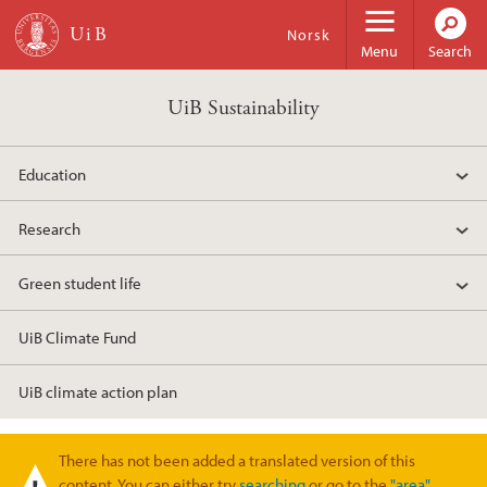
Skip to main content
Norsk
Menu
Search
UiB Sustainability
Education
Research
Green student life
UiB Climate Fund
UiB climate action plan
There has not been added a translated version of this
Warning message
content. You can either try
searching
or go to the
"area"