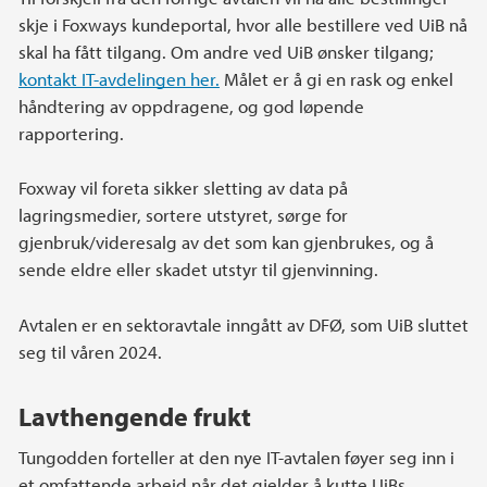
skje i Foxways kundeportal, hvor alle bestillere ved UiB nå
skal ha fått tilgang. Om andre ved UiB ønsker tilgang;
kontakt IT-avdelingen her.
Målet er å gi en rask og enkel
håndtering av oppdragene, og god løpende
rapportering.
Foxway vil foreta sikker sletting av data på
lagringsmedier, sortere utstyret, sørge for
gjenbruk/videresalg av det som kan gjenbrukes, og å
sende eldre eller skadet utstyr til gjenvinning.
Avtalen er en sektoravtale inngått av DFØ, som UiB sluttet
seg til våren 2024.
Lavthengende frukt
Tungodden forteller at den nye IT-avtalen føyer seg inn i
et omfattende arbeid når det gjelder å kutte UiBs