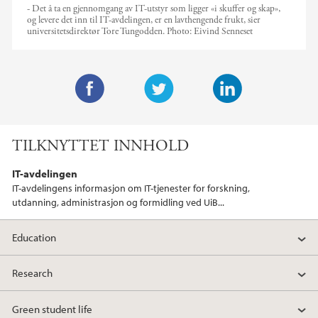
- Det å ta en gjennomgang av IT-utstyr som ligger «i skuffer og skap»,
og levere det inn til IT-avdelingen, er en lavthengende frukt, sier
universitetsdirektør Tore Tungodden.
Photo:
Eivind Senneset
F
T
L
a
w
i
TILKNYTTET INNHOLD
c
i
n
e
t
k
IT-avdelingen
b
t
e
IT-avdelingens informasjon om IT-tjenester for forskning,
o
e
d
utdanning, administrasjon og formidling ved UiB...
o
r
I
k
n
Education
Research
Green student life