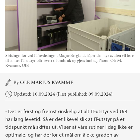
Sjefsingeniør ved IT-avdelingen, Magne Bergland, håper den nye avtalen vil føre
til at mer IT-utstyr blir levert til ombruk og gjenvinning.
Photo:
Ole M.
Kvamme, UiB
Main content
By
OLE MARIUS KVAMME
Updated: 10.09.2024 (First published: 09.09.2024)
- Det er først og fremst ønskelig at alt IT-utstyr ved UiB
har lang levetid. Så er det likevel slik at IT-utstyr på et
tidspunkt må skiftes ut. Vi ser at våre rutiner i dag ikke er
optimale, og har derfor et mål om å øke graden av