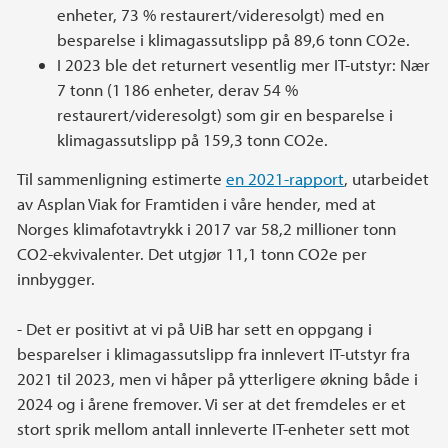
enheter, 73 % restaurert/videresolgt) med en
besparelse i klimagassutslipp på 89,6 tonn CO2e.
I 2023 ble det returnert vesentlig mer IT-utstyr: Nær
7 tonn (1 186 enheter, derav 54 %
restaurert/videresolgt) som gir en besparelse i
klimagassutslipp på 159,3 tonn CO2e.
Til sammenligning estimerte
en 2021-rapport
, utarbeidet
av Asplan Viak for Framtiden i våre hender, med at
Norges klimafotavtrykk i 2017 var 58,2 millioner tonn
CO2-ekvivalenter. Det utgjør 11,1 tonn CO2e per
innbygger.
- Det er positivt at vi på UiB har sett en oppgang i
besparelser i klimagassutslipp fra innlevert IT-utstyr fra
2021 til 2023, men vi håper på ytterligere økning både i
2024 og i årene fremover. Vi ser at det fremdeles er et
stort sprik mellom antall innleverte IT-enheter sett mot