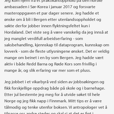
Jeg kom hjem fra et praktikantopphold på den norske
ambassaden i Sør-Korea i januar 2017 og forsvarte
masteroppgaven et par dager senere. Jeg hadde et
ønske om å bli i Bergen etter utenlandsoppholdet og
søkte derfor jobber innen flyktningsfeltet kun i
Hordaland. Det viste seg å være vanskelig da jeg innså at
jeg manglet verdifull arbeidserfaring - som
saksbehandling, kjennskap til dataprogram, kunnskap om
lovverk - som de fleste utlysningene ønsket. Det er veldig
mange om beinet i en by som Bergen. Jeg hadde vært
aktiv i både Redd Barna og Røde Kors som frivillig i
mange år, og slik erfaring var mer som et pluss.
Jeg jobbet i et vikarbyrå ved siden av jobbsøkingen og
fikk forskjellige oppdrag både på skole og i barnehage.
Etter jul bestemte jeg meg for å utvide søket til hele
Norge og jeg fikk napp i Finnmark. Mitt tips er å være
tålmodig og tenke utenfor boksen. Vi antropologer vet å
tilpasse oss andre steder og skal si at det er fint i