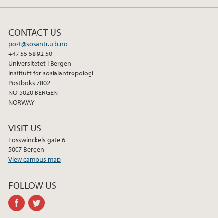
CONTACT US
post@sosantr.uib.no
+47 55 58 92 50
Universitetet i Bergen
Institutt for sosialantropologi
Postboks 7802
NO-5020 BERGEN
NORWAY
VISIT US
Fosswinckels gate 6
5007 Bergen
View campus map
FOLLOW US
facebook
twitter