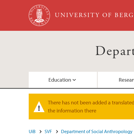
Skip to main content
UNIVERSITY OF BER
Depart
Education
Resear
Study Programmes
Research Groups and Projects
Kula Kula
What is Social Anthropology
Administrative staff
There has not been added a translated 
Warning message
the information there
Student Life
Research training
Anthropological Film
Map
UiB
SVF
Department of Social Anthropology
Publications