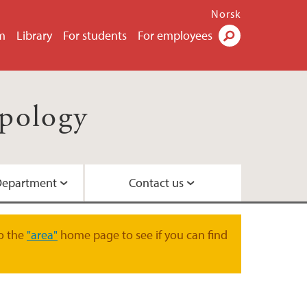
Norsk
m
Library
For students
For employees
Search
opology
Department
Contact us
eminars
burg
ent
o the
"area"
home page to see if you can find
emorial Lecture
r
ement
gy Day