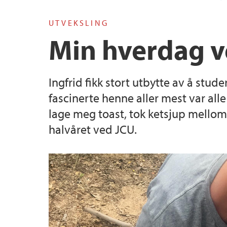
UTVEKSLING
Dr.philos., Dr.polit. and PhD
Min hverdag v
Master's theses
Ingfrid fikk stort utbytte av å stu
fascinerte henne aller mest var all
lage meg toast, tok ketsjup mellom 
halvåret ved JCU.