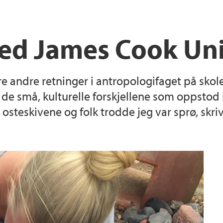
NAF Conference 20
ed James Cook Uni
dere andre retninger i antropologifaget på sk
e de små, kulturelle forskjellene som oppstod 
osteskivene og folk trodde jeg var sprø, skri