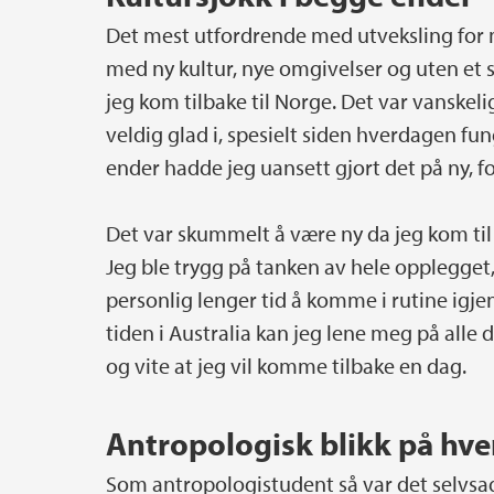
Det mest utfordrende med utveksling for me
med ny kultur, nye omgivelser og uten et 
jeg kom tilbake til Norge. Det var vanskeli
veldig glad i, spesielt siden hverdagen fung
ender hadde jeg uansett gjort det på ny, f
Det var skummelt å være ny da jeg kom til 
Jeg ble trygg på tanken av hele opplegget, 
personlig lenger tid å komme i rutine igje
tiden i Australia kan jeg lene meg på all
og vite at jeg vil komme tilbake en dag.
Antropologisk blikk på hv
Som antropologistudent så var det selvsag