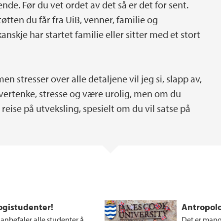
de. Før du vet ordet av det så er det for sent.
øtten du får fra UiB, venner, familie og
anskje har startet familie eller sitter med et stort
en stresser over alle detaljene vil jeg si, slapp av,
 overtenke, stresse og være urolig, men om du
å reise på utveksling, spesielt om du vil satse på
ogistudenter!
Antropolo
 anbefaler alle studenter å
Det er mange