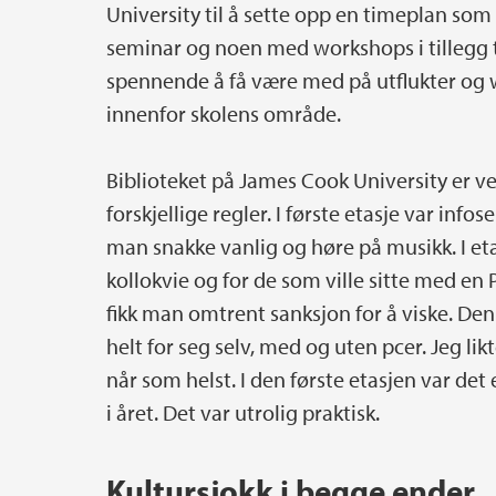
University til å sette opp en timeplan som
seminar og noen med workshops i tillegg ti
spennende å få være med på utflukter og 
innenfor skolens område.
Biblioteket på James Cook University er vel
forskjellige regler. I første etasje var inf
man snakke vanlig og høre på musikk. I eta
kollokvie og for de som ville sitte med en P
fikk man omtrent sanksjon for å viske. De
helt for seg selv, med og uten pcer. Jeg lik
når som helst. I den første etasjen var de
i året. Det var utrolig praktisk.
Kultursjokk i begge ender