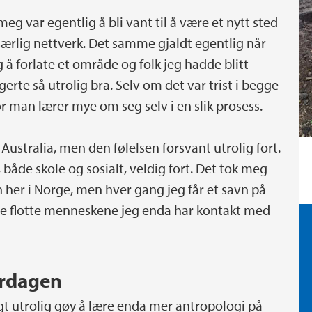
g var egentlig å bli vant til å være et nytt sted
særlig nettverk. Det samme gjaldt egentlig når
g å forlate et område og folk jeg hadde blitt
erte så utrolig bra. Selv om det var trist i begge
or man lærer mye om seg selv i en slik prosess.
Australia, men den følelsen forsvant utrolig fort.
både skole og sosialt, veldig fort. Det tok meg
n her i Norge, men hver gang jeg får et savn på
e de flotte menneskene jeg enda har kontakt med
erdagen
t utrolig gøy å lære enda mer antropologi på