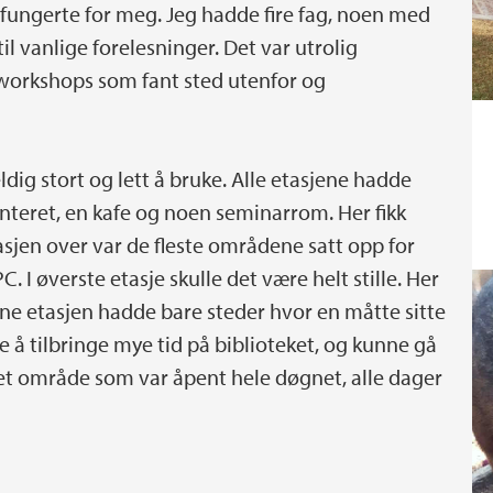
 fungerte for meg. Jeg hadde fire fag, noen med
l vanlige forelesninger. Det var utrolig
workshops som fant sted utenfor og
dig stort og lett å bruke. Alle etasjene hadde
osenteret, en kafe og noen seminarrom. Her fikk
sjen over var de fleste områdene satt opp for
C. I øverste etasje skulle det være helt stille. Her
nne etasjen hadde bare steder hvor en måtte sitte
te å tilbringe mye tid på biblioteket, og kunne gå
t et område som var åpent hele døgnet, alle dager