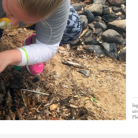
Ing
utv
Ph