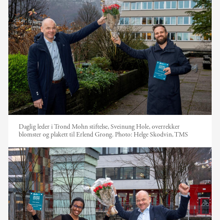
Daglig leder i Trond Mohn stiftelse, Sveinung Hole, overrekker
blomster og plakett til Erlend Grong.
Photo:
Helge Skodvin, TMS