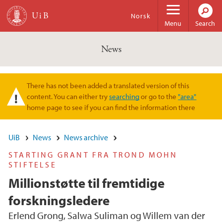
Skip to main content
Norsk
Menu
Search
News
There has not been added a translated version of this
Warning message
content. You can either try
searching
or go to the
"area"
home page to see if you can find the information there
UiB
News
News archive
STARTING GRANT FRA TROND MOHN
STIFTELSE
Millionstøtte til fremtidige
forskningsledere
Erlend Grong, Salwa Suliman og Willem van der