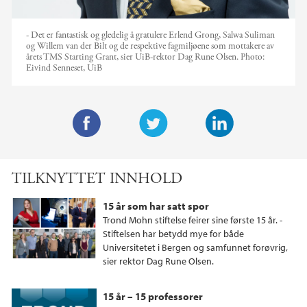
- Det er fantastisk og gledelig å gratulere Erlend Grong, Salwa Suliman
og Willem van der Bilt og de respektive fagmiljøene som mottakere av
årets TMS Starting Grant, sier UiB-rektor Dag Rune Olsen.
Photo:
Eivind Senneset, UiB
F
T
L
a
w
i
TILKNYTTET INNHOLD
c
i
n
e
t
k
15 år som har satt spor
b
t
e
Trond Mohn stiftelse feirer sine første 15 år. -
o
e
d
Stiftelsen har betydd mye for både
Universitetet i Bergen og samfunnet forøvrig,
o
r
I
sier rektor Dag Rune Olsen.
k
n
15 år – 15 professorer