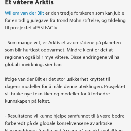
Et våtere Arktis
Willem van der Bilt
er den tredje forskeren som kan juble
for en tidlig julegave fra Trond Mohn stiftelse, og tildeling
til prosjektet «PASTFACT».
- Som mange vet, er Arktis et av områdene på planeten
som blir hurtigst oppvarmet. Mindre kjent er det at
regionen også blir mye våtere. Disse endringene vil ha
global innvirkning, sier han.
Ifølge van der Bilt er det stor usikkerhet knyttet til
dagens modeller for å måle denne utviklingen. Prosjektet
vil bruke nye teknikker og modeller for å forbedre
kunnskapen på feltet.
- Resultatene vil kunne hjelpe samfunnet til å være bedre
forberedt på de globale konsekvensene av arktiske
klimaendringer. Særlig ved å svare på om økt snøfall kan