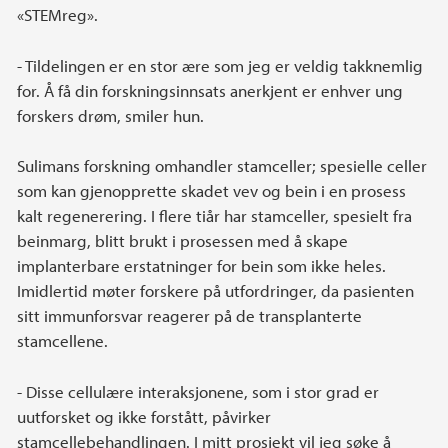
«STEMreg».
- Tildelingen er en stor ære som jeg er veldig takknemlig
for. Å få din forskningsinnsats anerkjent er enhver ung
forskers drøm, smiler hun.
Sulimans forskning omhandler stamceller; spesielle celler
som kan gjenopprette skadet vev og bein i en prosess
kalt regenerering. I flere tiår har stamceller, spesielt fra
beinmarg, blitt brukt i prosessen med å skape
implanterbare erstatninger for bein som ikke heles.
Imidlertid møter forskere på utfordringer, da pasienten
sitt immunforsvar reagerer på de transplanterte
stamcellene.
- Disse cellulære interaksjonene, som i stor grad er
uutforsket og ikke forstått, påvirker
stamcellebehandlingen. I mitt prosjekt vil jeg søke å