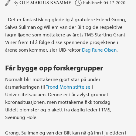
Main content
By
OLE MARIUS KVAMME
Published: 04.12.2020
- Det er fantastisk og gledelig å gratulere Erlend Grong,
Salwa Suliman og Willem van der Bilt og de respektive
fagmiljøene som mottakere av årets TMS Starting Grant.
Vi ser frem til å følge disse spennende prosjektene i
årene som kommer, sier UiB-rektor
Dag Rune Olsen
.
Får bygge opp forskergrupper
Normalt blir mottakerne gjort stas på under
årsmarkeringen til
Trond Mohn stiftelse
i
Universitetsaulaen. Denne er i år avlyst grunnet
koronasituasjonen, men mottakerne fikk torsdag
tildelt blomster og plakett fra daglig leder i TMS,
Sveinung Hole.
Grong, Suliman og van der Bilt kan nå gå inn i juletiden i