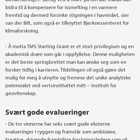
bidra til å kompensere for issmelting i en varmere
fremtid og dermed forsinke stigningen i havnivået, sier
van der Bilt, som også er tilknyttet Bjerknessenteret for
klimaforskning.
- Å motta TMS Starting Grant er et stort privilegium og en
akademisk drøm som går i oppfyllelse. Denne muligheten
er det beste springbrettet man kan ønske seg som en
forsker tidlig i karrieren. Tildelingen vil også gjøre det
mulig for meg å utnytte og fremme det unike analytiske
potensialet ved vertsinstituttet mitt – Institutt for
geovitenskap.
Svært gode evalueringer
- De tre vinnerne har seks svært gode eksterne
evalueringer i ryggen og framstår som ambisiøse,
kreative, drivende framtidige forskningsledere som vil