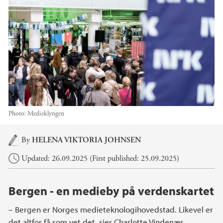
Photo:
Medieklyngen
Main content
By
HELENA VIKTORIA JOHNSEN
Updated: 26.09.2025 (First published: 25.09.2025)
Bergen - en medieby på verdenskartet
– Bergen er Norges medieteknologihovedstad. Likevel er
det altfor få som vet det, sier Charlotte Vindenæs,