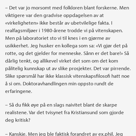
– Det var jo morsomt med folkloren blant forskerne. Men
viktigere var den gradvise oppdagelsen av at
«virkeligheten» ikke består av ubetvilelige fakta. I
realfagsmiljøer i 1980-årene trodde vi på vitenskapen.
Men på laboratoriet sto vi til knes i en gjørme av
usikkerhet. Jeg husker en kollega som sa: «Vi gjør det på
rotte, og det gjelder for menneske. Sånn er det bare!» Så
dårlig tenkt, og allikevel virket det som om det kom
pålitelig kunnskap ut av slike prosjekter. Det var pirrende.
Slike spørsmål har ikke klassisk vitenskapsfilosofi hatt noe
å si om. Doktoravhandlingen min oppsto rundt de
erfaringene.
– Så du fikk øye på en slags naivitet blant de skarpe
realistene. Var det tvisynet fra Kristiansund som gjorde
deg kritisk?
– Kanskje. Men jeg ble faktisk forandret av ex.phil. Jeg