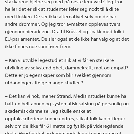
stakkarene hjelpe seg med på neste legevakt? Jeg tror
heller det er slik at studenter føler seg nødt til å dilte
med flokken. De ser ikke alternativet selv om de har
andre drømmer. Og jeg tror avmakten oppleves tvers
gjennom hierarkiene. Dra til Brüssel og snakk med folk i
EU-parlamentet. De sier også at de ikke har valg og at det
ikke finnes noe som fører frem.
– Kan vi utvikle legestudiet slik at vi får en sterkere
utvikling av selvstendighet, dømmekraft, mot og empati?
Dette er jo egenskaper som blir svekket gjennom
utdanningen, ifølge mange studier ?
– Det kan vi nok, mener Strand. Medisinstudiet kunne ha
hatt en helt annen og systematisk satsing på personlig og
akademisk dannelse. Jeg skulle ønske at
opptakskriteriene kunne endres, slik at folk kan bli leger
selv om de ikke får 6 i matte og fysikk på videregående
skole. Hvorfor skal en kommende lege kunne regne ut