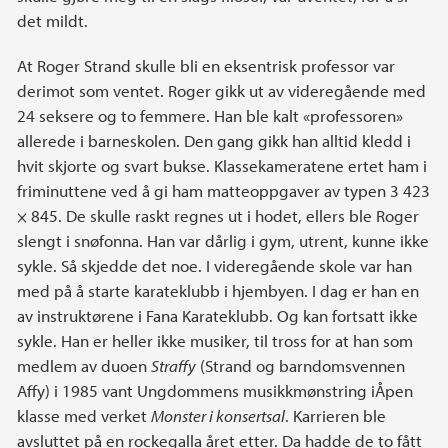
det mildt.
At Roger Strand skulle bli en eksentrisk professor var
derimot som ventet. Roger gikk ut av videregående med
24 seksere og to femmere. Han ble kalt «professoren»
allerede i barneskolen. Den gang gikk han alltid kledd i
hvit skjorte og svart bukse. Klassekameratene ertet ham i
friminuttene ved å gi ham matteoppgaver av typen 3 423
× 845. De skulle raskt regnes ut i hodet, ellers ble Roger
slengt i snøfonna. Han var dårlig i gym, utrent, kunne ikke
sykle. Så skjedde det noe. I videregående skole var han
med på å starte karateklubb i hjembyen. I dag er han en
av instruktørene i Fana Karateklubb. Og kan fortsatt ikke
sykle. Han er heller ikke musiker, til tross for at han som
medlem av duoen
Straffy
(Strand og barndomsvennen
Affy) i 1985 vant Ungdommens musikkmønstring iÅpen
klasse med verket
Monster i konsertsal
. Karrieren ble
avsluttet på en rockegalla året etter. Da hadde de to fått