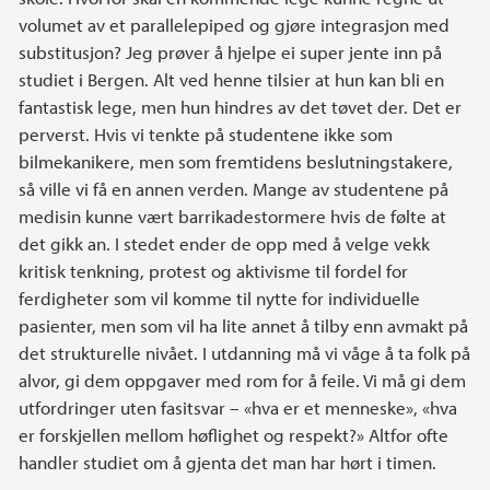
volumet av et parallelepiped og gjøre integrasjon med
substitusjon? Jeg prøver å hjelpe ei super jente inn på
studiet i Bergen. Alt ved henne tilsier at hun kan bli en
fantastisk lege, men hun hindres av det tøvet der. Det er
perverst. Hvis vi tenkte på studentene ikke som
bilmekanikere, men som fremtidens beslutningstakere,
så ville vi få en annen verden. Mange av studentene på
medisin kunne vært barrikadestormere hvis de følte at
det gikk an. I stedet ender de opp med å velge vekk
kritisk tenkning, protest og aktivisme til fordel for
ferdigheter som vil komme til nytte for individuelle
pasienter, men som vil ha lite annet å tilby enn avmakt på
det strukturelle nivået. I utdanning må vi våge å ta folk på
alvor, gi dem oppgaver med rom for å feile. Vi må gi dem
utfordringer uten fasitsvar – «hva er et menneske», «hva
er forskjellen mellom høflighet og respekt?» Altfor ofte
handler studiet om å gjenta det man har hørt i timen.