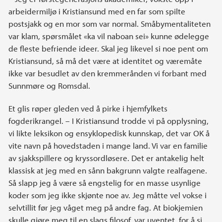
arbeidermiljø i Kristiansund med en far som spilte
postsjakk og en mor som var normal. Småbymentaliteten
var klam, spørsmålet «ka vil naboan sei» kunne ødelegge
de fleste befriende ideer. Skal jeg likevel si noe pent om
Kristiansund, så må det være at identitet og væremåte
ikke var besudlet av den kremmerånden vi forbant med
Sunnmøre og Romsdal.
Et glis røper gleden ved å pirke i hjemfylkets
fogderikrangel. – I Kristiansund trodde vi på opplysning,
vi likte leksikon og ensyklopedisk kunnskap, det var OK å
vite navn på hovedstaden i mange land. Vi var en familie
av sjakkspillere og kryssordløsere. Det er antakelig helt
klassisk at jeg med en sånn bakgrunn valgte realfagene.
Så slapp jeg å være så engstelig for en masse usynlige
koder som jeg ikke skjønte noe av. Jeg måtte vel vokse i
selvtillit før jeg våget meg på andre fag. At biokjemien
skulle gjøre meg til en slags filosof, var uventet, for å si