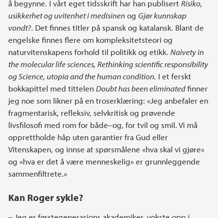
å begynne. I vårt eget tidsskrift har han publisert
Risiko,
usikkerhet og uvitenhet i medisinen
og
Gjør kunnskap
vondt?
. Det finnes titler på spansk og katalansk. Blant de
engelske finnes flere om kompleksitetsteori og
naturvitenskapens forhold til politikk og etikk.
Naivety in
the molecular life sciences, Rethinking scientific responsibility
og Science, utopia and the human condition.
I et ferskt
bokkapittel med tittelen
Doubt has been eliminated
finner
jeg noe som likner på en troserklæring: «Jeg anbefaler en
fragmentarisk, refleksiv, selvkritisk og prøvende
livsfilosofi med rom for både–og, for tvil og smil. Vi må
opprettholde håp uten garantier fra Gud eller
Vitenskapen, og innse at spørsmålene «hva skal vi gjøre»
og «hva er det å være menneskelig» er grunnleggende
sammenfiltrete.»
Kan Roger sykle?
– Jeg er førstegenerasjons akademiker, vokste opp i