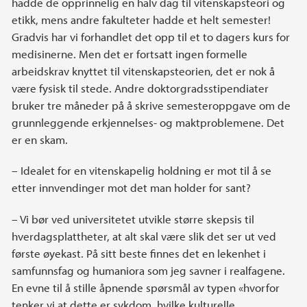
hadde de opprinnelig en halv dag til vitenskapsteori og
etikk, mens andre fakulteter hadde et helt semester!
Gradvis har vi forhandlet det opp til et to dagers kurs for
medisinerne. Men det er fortsatt ingen formelle
arbeidskrav knyttet til vitenskapsteorien, det er nok å
være fysisk til stede. Andre doktorgradsstipendiater
bruker tre måneder på å skrive semesteroppgave om de
grunnleggende erkjennelses- og maktproblemene. Det
er en skam.
– Idealet for en vitenskapelig holdning er mot til å se
etter innvendinger mot det man holder for sant?
– Vi bør ved universitetet utvikle større skepsis til
hverdagsplattheter, at alt skal være slik det ser ut ved
første øyekast. På sitt beste finnes det en lekenhet i
samfunnsfag og humaniora som jeg savner i realfagene.
En evne til å stille åpnende spørsmål av typen «hvorfor
tenker vi at dette er sykdom, hvilke kulturelle