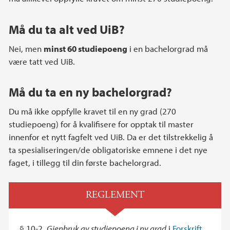
Må du ta alt ved UiB?
Nei, men
minst 60 studiepoeng
i en bachelorgrad må
være tatt ved UiB.
Må du ta en ny bachelorgrad?
Du må ikke oppfylle kravet til en ny grad (270
studiepoeng) for å kvalifisere for opptak til master
innenfor et nytt fagfelt ved UiB. Da er det tilstrekkelig å
ta spesialiseringen/de obligatoriske emnene i det nye
faget, i tillegg til din første bachelorgrad.
REGLEMENT
§ 10-2.
Gjenbruk av studiepoeng i ny grad
i
Forskrift