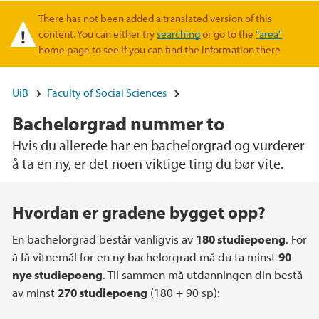
There has not been added a translated version of this
Warning message
content. You can either try
searching
or go to the
"area"
home page to see if you can find the information there
UiB
Faculty of Social Sciences
Bachelorgrad nummer to
Hvis du allerede har en bachelorgrad og vurderer
å ta en ny, er det noen viktige ting du bør vite.
Main content
Hvordan er gradene bygget opp?
En bachelorgrad består vanligvis av
180 studiepoeng
. For
å få vitnemål for en ny bachelorgrad må du ta minst
90
nye studiepoeng
. Til sammen må utdanningen din bestå
av minst
270 studiepoeng
(180 + 90 sp):