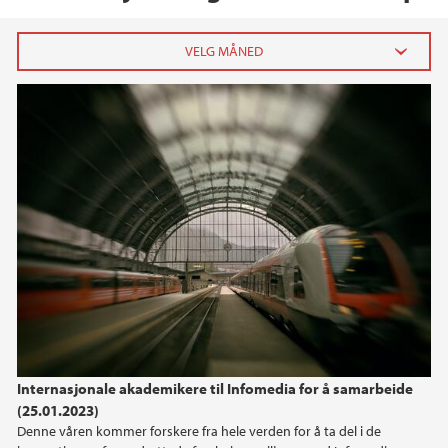
2026
juni (1)
april (2)
mars (2)
februar (1)
januar (2)
2025
2024
Internasjonale akademikere til Infomedia for å samarbeide
2023
(25.01.2023)
Denne våren kommer forskere fra hele verden for å ta del i de
2022