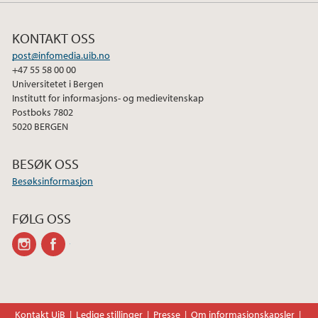
KONTAKT OSS
post@infomedia.uib.no
+47 55 58 00 00
Universitetet i Bergen
Institutt for informasjons- og medievitenskap
Postboks 7802
5020 BERGEN
BESØK OSS
Besøksinformasjon
FØLG OSS
instagram
facebook
Kontakt UiB
Ledige stillinger
Presse
Om informasjonskapsler