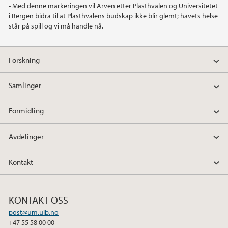
- Med denne markeringen vil Arven etter Plasthvalen og Universitetet
i Bergen bidra til at Plasthvalens budskap ikke blir glemt; havets helse
2021
står på spill og vi må handle nå.
2020
Forskning
2019
Samlinger
2018
Formidling
2017
Avdelinger
2016
Kontakt
2015
KONTAKT OSS
2014
post@um.uib.no
+47 55 58 00 00