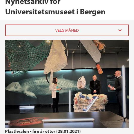
Nyhetsarkiv for
Universitetsmuseet i Bergen
2026
juni (2)
mai (1)
januar (2)
2025
2024
2023
Plasthvalen - fire år etter (28.01.2021)
2022