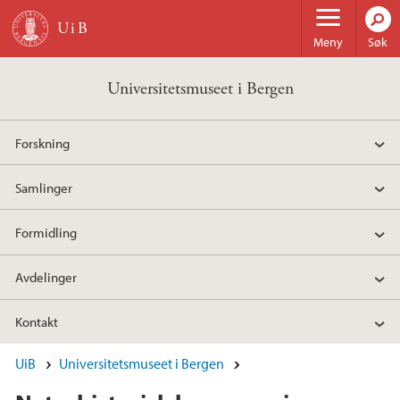
Hopp til hovedinnhold
Meny
Søk
Universitetsmuseet i Bergen
Forskning
Samlinger
Formidling
Avdelinger
Kontakt
UiB
Universitetsmuseet i Bergen