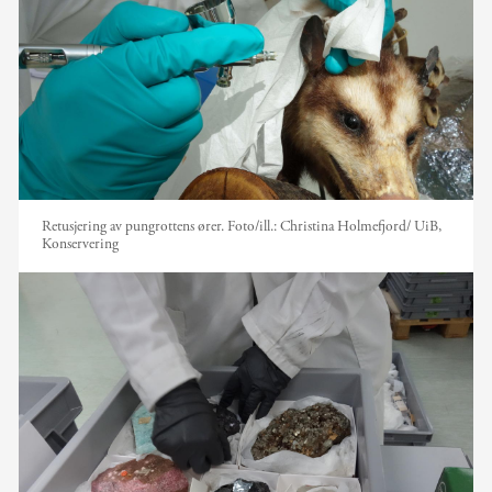
Retusjering av pungrottens ører.
Foto/ill.:
Christina Holmefjord/ UiB,
Konservering